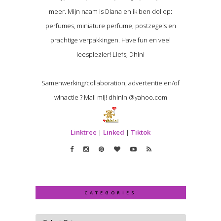
meer. Mijn naam is Diana en ik ben dol op:
perfumes, miniature perfume, postzegels en
prachtige verpakkingen. Have fun en veel
leesplezier! Liefs, Dhini
Samenwerking/collaboration, advertentie en/of
winactie ? Mail mij! dhininl@yahoo.com
Linktree
|
Linked
|
Tiktok
CATEGORIES