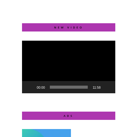
NEW VIDEO
Video
Player
00:00
11:58
ADS