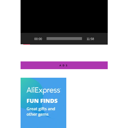
Player
00:00
11:58
ADS