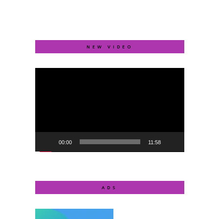
NEW VIDEO
Video
Player
00:00
11:58
ADS