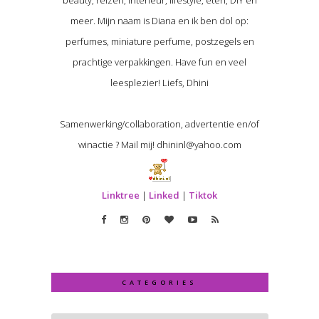
meer. Mijn naam is Diana en ik ben dol op:
perfumes, miniature perfume, postzegels en
prachtige verpakkingen. Have fun en veel
leesplezier! Liefs, Dhini
Samenwerking/collaboration, advertentie en/of
winactie ? Mail mij! dhininl@yahoo.com
Linktree
|
Linked
|
Tiktok
CATEGORIES