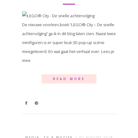
De nieuwe voorlees boek “LEGO® City – De snelle
achtervolging” ga ik in dit blog laten zien. Naast twee
minifiguren is er super leuk 3D pop-up scène
meegeleverd. En wat gaat het verhaal over. Lees je
mee
READ MORE
MEDIA, TV & MUZIEK
/
01 AUGUST 2018