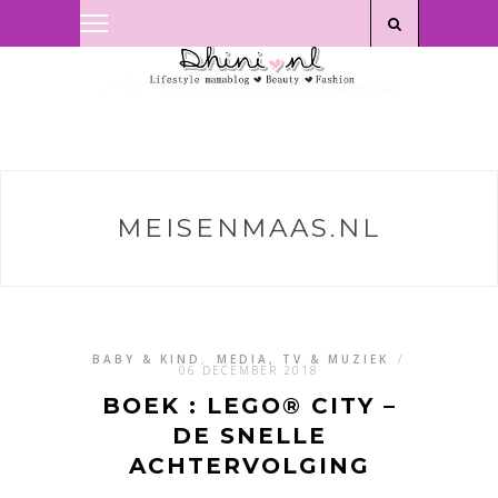
Privacyverklaring
|
Disclaimer
MEISENMAAS.NL
BABY & KIND
,
MEDIA, TV & MUZIEK
/
06 DECEMBER 2018
BOEK : LEGO® CITY –
DE SNELLE
ACHTERVOLGING