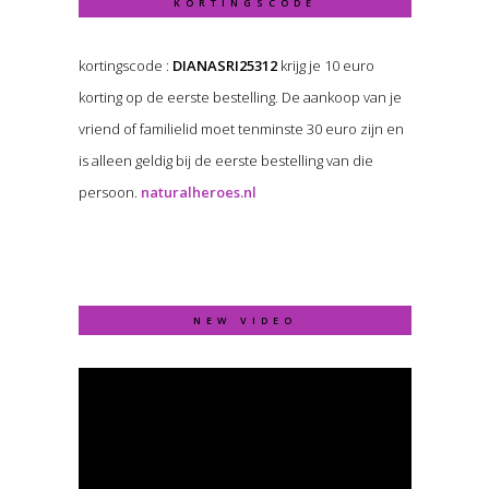
KORTINGSCODE
kortingscode :
DIANASRI25312
krijg je 10 euro
korting op de eerste bestelling. De aankoop van je
vriend of familielid moet tenminste 30 euro zijn en
is alleen geldig bij de eerste bestelling van die
persoon.
naturalheroes.nl
NEW VIDEO
Video
Player