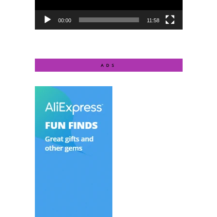
00:00
11:58
ADS