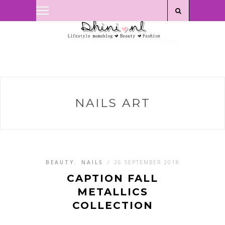
Privacyverklaring
|
Disclaimer
NAILS ART
BEAUTY
,
NAILS
/
26 SEPTEMBER 2018
CAPTION FALL
METALLICS
COLLECTION