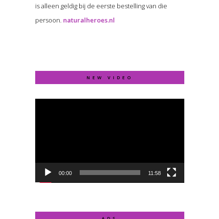
is alleen geldig bij de eerste bestelling van die
persoon.
naturalheroes.nl
NEW VIDEO
Video
Player
00:00
11:58
ADS