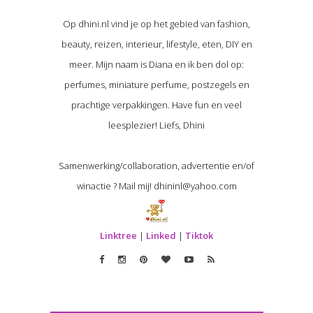
Op dhini.nl vind je op het gebied van fashion,
beauty, reizen, interieur, lifestyle, eten, DIY en
meer. Mijn naam is Diana en ik ben dol op:
perfumes, miniature perfume, postzegels en
prachtige verpakkingen. Have fun en veel
leesplezier! Liefs, Dhini
Samenwerking/collaboration, advertentie en/of
winactie ? Mail mij! dhininl@yahoo.com
Linktree
|
Linked
|
Tiktok