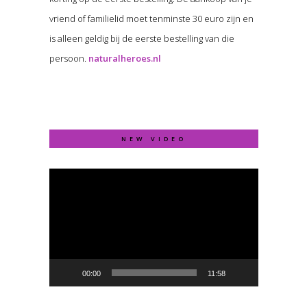
vriend of familielid moet tenminste 30 euro zijn en
is alleen geldig bij de eerste bestelling van die
persoon.
naturalheroes.nl
NEW VIDEO
Video
Player
00:00
11:58