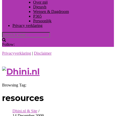
Over mij
Djessvh
Wensen & Dagdroom
P365
Persoonlijk
Privacy verklaring
Follow:
Privacyverklaring
|
Disclaimer
Browsing Tag:
resources
Dhini.nl & Site
/
14 December 2009