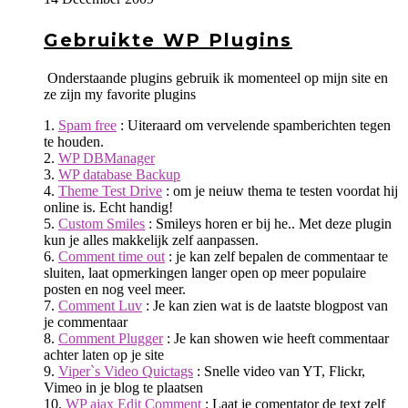
Gebruikte WP Plugins
Onderstaande plugins gebruik ik momenteel op mijn site en
ze zijn my favorite plugins
1.
Spam free
: Uiteraard om vervelende spamberichten tegen
te houden.
2.
WP DBManager
3.
WP database Backup
4.
Theme Test Drive
: om je neiuw thema te testen voordat hij
online is. Echt handig!
5.
Custom Smiles
: Smileys horen er bij he.. Met deze plugin
kun je alles makkelijk zelf aanpassen.
6.
Comment time out
: je kan zelf bepalen de commentaar te
sluiten, laat opmerkingen langer open op meer populaire
posten en nog veel meer.
7.
Comment Luv
: Je kan zien wat is de laatste blogpost van
je commentaar
8.
Comment Plugger
: Je kan showen wie heeft commentaar
achter laten op je site
9.
Viper`s Video Quictags
: Snelle video van YT, Flickr,
Vimeo in je blog te plaatsen
10.
WP ajax Edit Comment
: Laat je comentator de text zelf