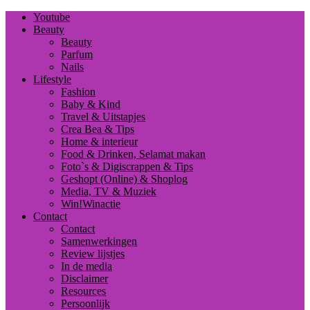
Youtube
Beauty
Beauty
Parfum
Nails
Lifestyle
Fashion
Baby & Kind
Travel & Uitstapjes
Crea Bea & Tips
Home & interieur
Food & Drinken, Selamat makan
Foto`s & Digiscrappen & Tips
Geshopt (Online) & Shoplog
Media, TV & Muziek
Win!Winactie
Contact
Contact
Samenwerkingen
Review lijstjes
In de media
Disclaimer
Resources
Persoonlijk