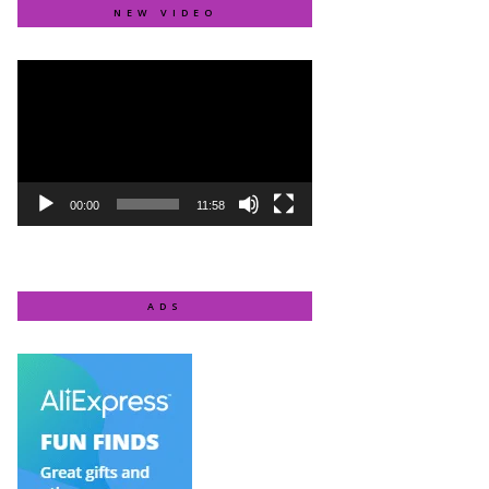
NEW VIDEO
Video
Player
00:00
11:58
ADS