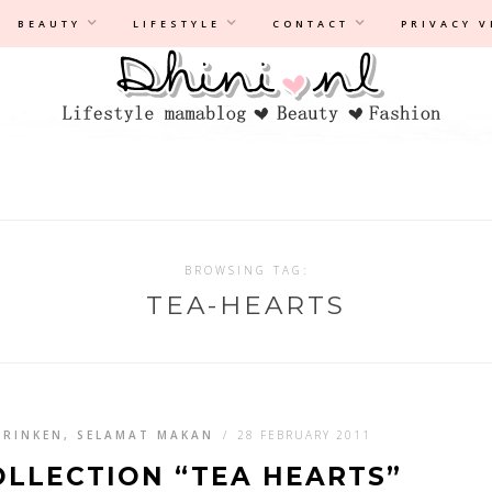
Privacyverklaring
|
Disclaimer
BEAUTY
LIFESTYLE
CONTACT
PRIVACY 
BROWSING TAG:
TEA-HEARTS
DRINKEN, SELAMAT MAKAN
/
28 FEBRUARY 2011
OLLECTION “TEA HEARTS”