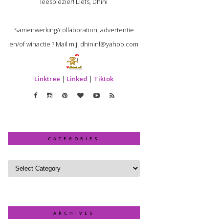
leesplezier! Liefs, Dhini
Samenwerking/collaboration, advertentie
en/of winactie ? Mail mij! dhininl@yahoo.com
Linktree
|
Linked
|
Tiktok
CATEGORIES
ARCHIVES