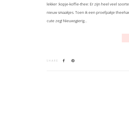
lekker :kopje-koffie-thee: Er zijn heel veel soo
nieuw smaakjes. Toen ik een proefpakje theehartj
cute zeg! Nieuwsgierig…
SHARE