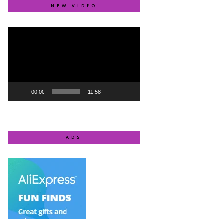
NEW VIDEO
Video
Player
00:00
11:58
ADS