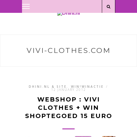
Privacyverklaring
|
Disclaimer
VIVI-CLOTHES.COM
DHINI.NL & SITE
,
WIN!WINACTIE
/
12 JANUARY 2012
WEBSHOP : VIVI
CLOTHES + WIN
SHOPTEGOED 15 EURO