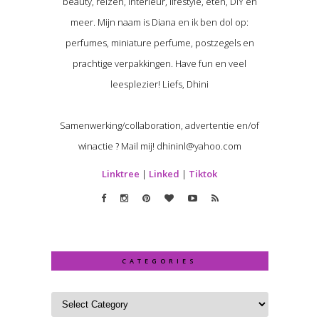
beauty, reizen, interieur, lifestyle, eten, DIY en
meer. Mijn naam is Diana en ik ben dol op:
perfumes, miniature perfume, postzegels en
prachtige verpakkingen. Have fun en veel
leesplezier! Liefs, Dhini
Samenwerking/collaboration, advertentie en/of
winactie ? Mail mij! dhininl@yahoo.com
Linktree
|
Linked
|
Tiktok
CATEGORIES