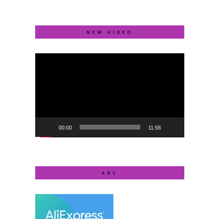
NEW VIDEO
Video
Player
00:00
11:58
ADS