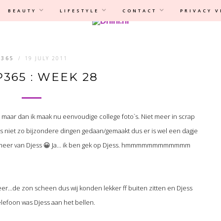
Privacyverklaring
|
Disclaimer
BEAUTY
LIFESTYLE
CONTACT
PRIVACY 
P365
/
19 JULY 2011
 P365 : WEEK 28
 maar dan ik maak nu eenvoudige college foto`s. Niet meer in scrap
s niet zo bijzondere dingen gedaan/gemaakt dus er is wel een dagje
lijk meer van Djess 😀 Ja… ik ben gek op Djess. hmmmmmmmmmmmm
er…de zon scheen dus wij konden lekker ff buiten zitten en Djess
elefoon was Djess aan het bellen.