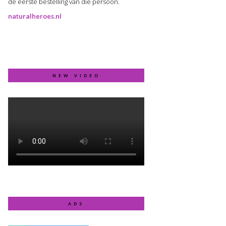
de eerste bestelling van die persoon.
naturalheroes.nl
NEW VIDEO
ADS