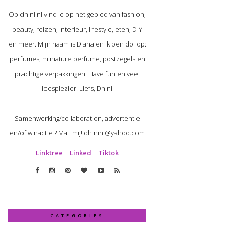
Op dhini.nl vind je op het gebied van fashion,
beauty, reizen, interieur, lifestyle, eten, DIY
en meer. Mijn naam is Diana en ik ben dol op:
perfumes, miniature perfume, postzegels en
prachtige verpakkingen. Have fun en veel
leesplezier! Liefs, Dhini
Samenwerking/collaboration, advertentie
en/of winactie ? Mail mij! dhininl@yahoo.com
Linktree
|
Linked
|
Tiktok
CATEGORIES