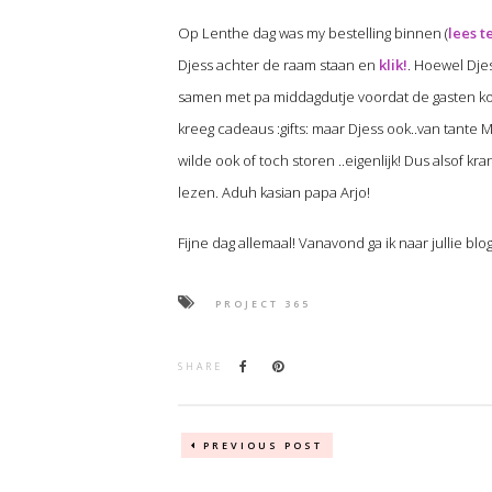
Op Lenthe dag was my bestelling binnen (
lees t
Djess achter de raam staan en
klik!
. Hoewel Djes
samen met pa middagdutje voordat de gasten kom
kreeg cadeaus :gifts: maar Djess ook..van tante
wilde ook of toch storen ..eigenlijk! Dus alsof k
lezen. Aduh kasian papa Arjo!
Fijne dag allemaal! Vanavond ga ik naar jullie blog
PROJECT 365
SHARE
PREVIOUS POST