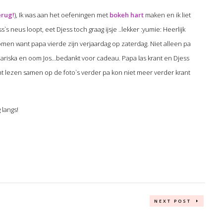
erug!
), Ik was aan het oefeningen met
bokeh hart
maken en ik liet
s`s neus loopt, eet Djess toch graag ijsje ..lekker :yumie: Heerlijk
en want papa vierde zijn verjaardag op zaterdag. Niet alleen pa
 Mariska en oom Jos…bedankt voor cadeau. Papa las krant en Djess
rant lezen samen op de foto`s verder pa kon niet meer verder krant
 langs!
NEXT POST