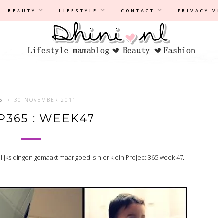
Privacyverklaring
|
Disclaimer
BEAUTY
LIFESTYLE
CONTACT
PRIVACY 
5
/
30 NOVEMBER 2011
 P365 : WEEK47
lijks dingen gemaakt maar goed is hier klein Project 365 week 47.