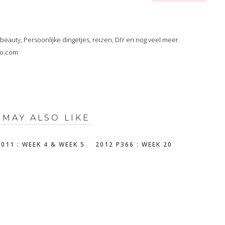
, beauty, Persoonlijke dingetjes, reizen, DIY en nog veel meer.
oo.com
 MAY ALSO LIKE
2011 : WEEK 4 & WEEK 5
2012 P366 : WEEK 20