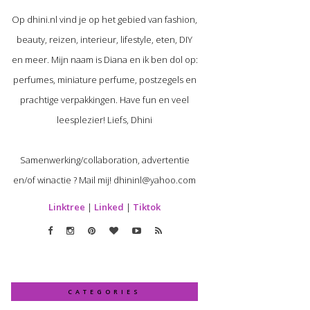
Op dhini.nl vind je op het gebied van fashion,
beauty, reizen, interieur, lifestyle, eten, DIY
en meer. Mijn naam is Diana en ik ben dol op:
perfumes, miniature perfume, postzegels en
prachtige verpakkingen. Have fun en veel
leesplezier! Liefs, Dhini
Samenwerking/collaboration, advertentie
en/of winactie ? Mail mij! dhininl@yahoo.com
Linktree
|
Linked
|
Tiktok
CATEGORIES