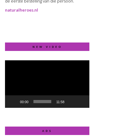
de eerste bestelling van die persoon.
naturalheroes.nl
NEW VIDEO
Video
Player
00:00
11:58
ADS