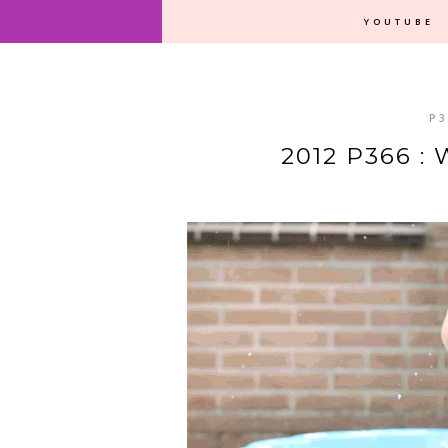
YOUTUBE
P3
2012 P366 :