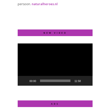
persoon.
naturalheroes.nl
NEW VIDEO
Video
Player
00:00
11:58
ADS