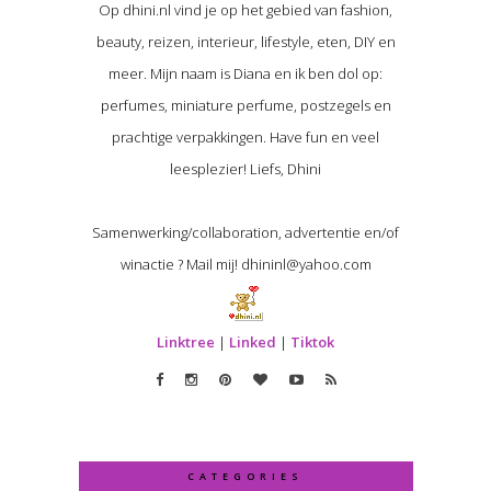
Op dhini.nl vind je op het gebied van fashion,
beauty, reizen, interieur, lifestyle, eten, DIY en
meer. Mijn naam is Diana en ik ben dol op:
perfumes, miniature perfume, postzegels en
prachtige verpakkingen. Have fun en veel
leesplezier! Liefs, Dhini
Samenwerking/collaboration, advertentie en/of
winactie ? Mail mij! dhininl@yahoo.com
Linktree
|
Linked
|
Tiktok
CATEGORIES