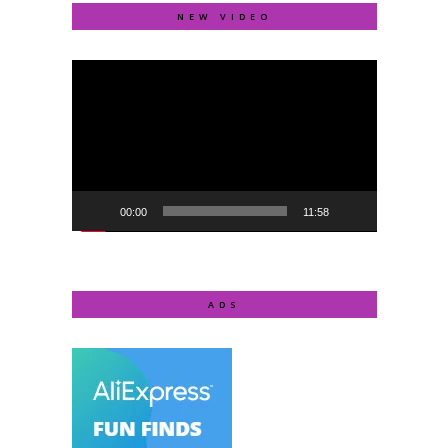
NEW VIDEO
Video
Player
00:00
11:58
ADS