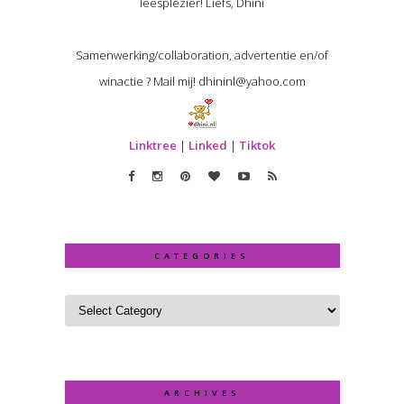
leesplezier! Liefs, Dhini
Samenwerking/collaboration, advertentie en/of
winactie ? Mail mij! dhininl@yahoo.com
Linktree
|
Linked
|
Tiktok
CATEGORIES
ARCHIVES