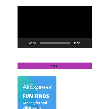
Video
Player
00:00
11:58
ADS