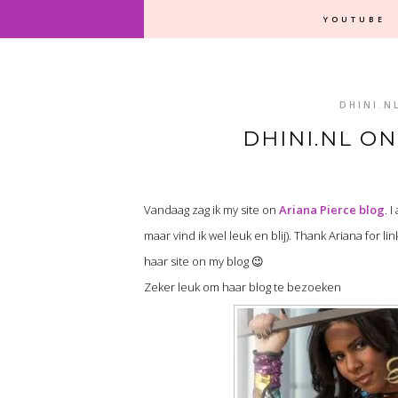
YOUTUBE
DHINI.N
DHINI.NL O
Vandaag zag ik my site on
Ariana Pierce blog
. 
maar vind ik wel leuk en blij). Thank Ariana for li
haar site on my blog 😉
Zeker leuk om haar blog te bezoeken