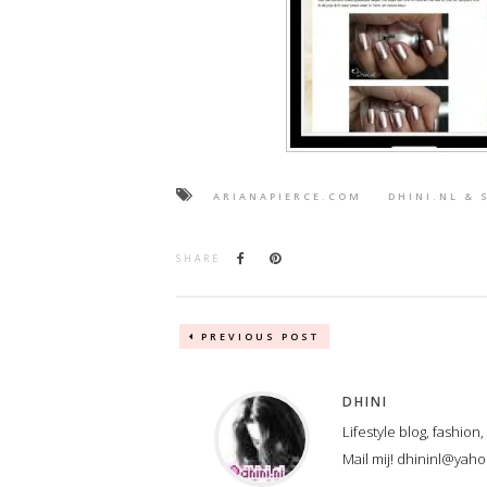
ARIANAPIERCE.COM
DHINI.NL & 
SHARE
PREVIOUS POST
DHINI
Lifestyle blog, fashion
Mail mij! dhininl@yah