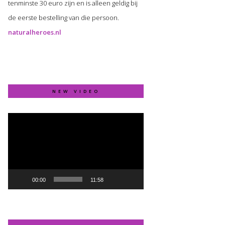
tenminste 30 euro zijn en is alleen geldig bij
de eerste bestelling van die persoon.
naturalheroes.nl
NEW VIDEO
Video
Player
00:00
11:58