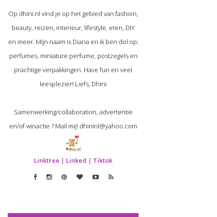
Op dhini.nl vind je op het gebied van fashion,
beauty, reizen, interieur, lifestyle, eten, DIY
en meer. Mijn naam is Diana en ik ben dol op:
perfumes, miniature perfume, postzegels en
prachtige verpakkingen. Have fun en veel
leesplezier! Liefs, Dhini
Samenwerking/collaboration, advertentie
en/of winactie ? Mail mij! dhininl@yahoo.com
Linktree
|
Linked
|
Tiktok