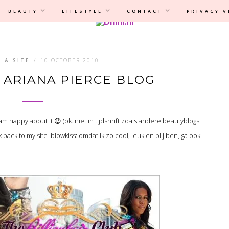
Privacyverklaring
|
Disclaimer
BEAUTY
LIFESTYLE
CONTACT
PRIVACY 
L & SITE
/
10 OCTOBER 2010
N ARIANA PIERCE BLOG
I am happy about it 😉 (ok..niet in tijdshrift zoals andere beautyblogs
nk back to my site :blowkiss: omdat ik zo cool, leuk en blij ben, ga ook