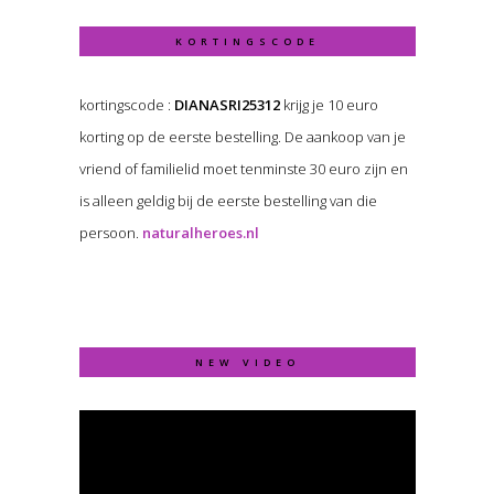
KORTINGSCODE
kortingscode :
DIANASRI25312
krijg je 10 euro
korting op de eerste bestelling. De aankoop van je
vriend of familielid moet tenminste 30 euro zijn en
is alleen geldig bij de eerste bestelling van die
persoon.
naturalheroes.nl
NEW VIDEO
Video
Player