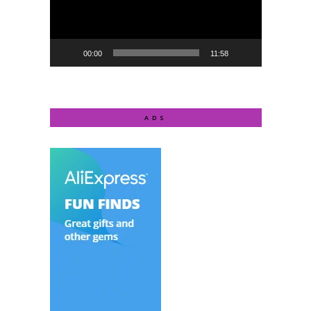
00:00
11:58
ADS