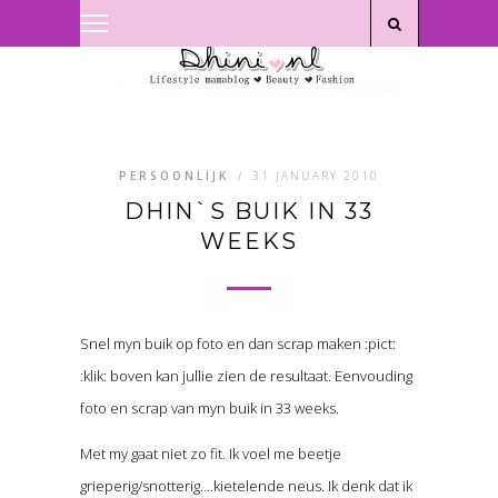
Privacyverklaring
|
Disclaimer
PERSOONLIJK
/
31 JANUARY 2010
DHIN`S BUIK IN 33
WEEKS
Snel myn buik op foto en dan scrap maken :pict:
:klik: boven kan jullie zien de resultaat. Eenvouding
foto en scrap van myn buik in 33 weeks.
Met my gaat niet zo fit. Ik voel me beetje
grieperig/snotterig….kietelende neus. Ik denk dat ik