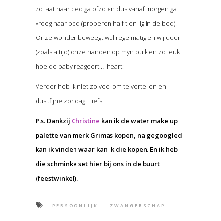
zo laat naar bed ga ofzo en dus vanaf morgen ga
vroeg naar bed (proberen half tien lig in de bed).
Onze wonder beweegt wel regelmatig en wij doen
(zoals altijd) onze handen op myn buik en zo leuk
hoe de baby reageert… :heart:
Verder heb ik niet zo veel om te vertellen en
dus..fijne zondag! Liefs!
P.s. Dankzij
Christine
kan ik de water make up
palette van merk Grimas kopen, na gegoogled
kan ik vinden waar kan ik die kopen. En ik heb
die schminke set hier bij ons in de buurt
(feestwinkel).
PERSOONLIJK
ZWANGERSCHAP