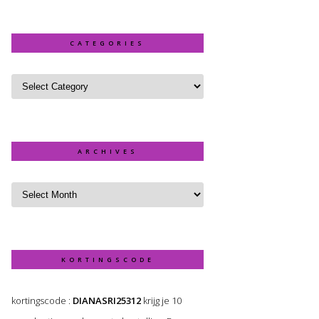
CATEGORIES
ARCHIVES
KORTINGSCODE
kortingscode :
DIANASRI25312
krijg je 10