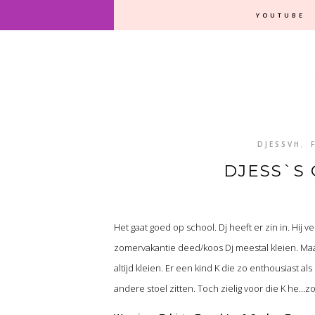
YOUTUBE
DJESSVH
,
DJESS`S 
Het gaat goed op school. Dj heeft er zin in. Hij 
zomervakantie deed/koos Dj meestal kleien. Maar
altijd kleien. Er een kind K die zo enthousiast als 
andere stoel zitten. Toch zielig voor die K he…zo