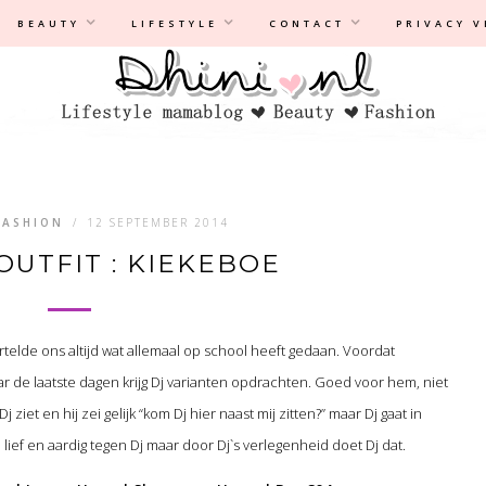
Privacyverklaring
|
Disclaimer
BEAUTY
LIFESTYLE
CONTACT
PRIVACY 
FASHION
/
12 SEPTEMBER 2014
OUTFIT : KIEKEBOE
vertelde ons altijd wat allemaal op school heeft gedaan. Voordat
 de laatste dagen krijg Dj varianten opdrachten. Goed voor hem, niet
Dj ziet en hij zei gelijk “kom Dj hier naast mij zitten?” maar Dj gaat in
 lief en aardig tegen Dj maar door Dj`s verlegenheid doet Dj dat.