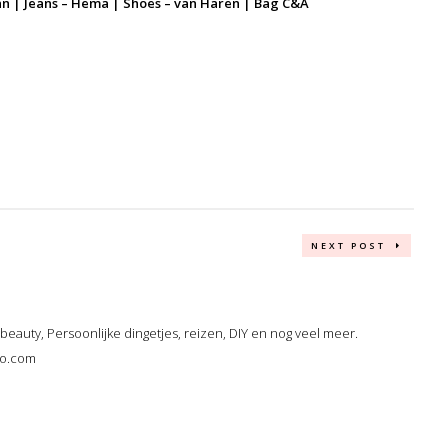
man | Jeans – Hema | Shoes – van Haren | Bag C&A
NEXT POST
, beauty, Persoonlijke dingetjes, reizen, DIY en nog veel meer.
oo.com