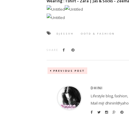
Wearing : Tshirt – Zara | Jas & Socks – Zee
DJESSVH
OOTD & FASHION
SHARE
PREVIOUS POST
DHINI
Lifestyle blog, fashion
Mail mij! dhininl@yah