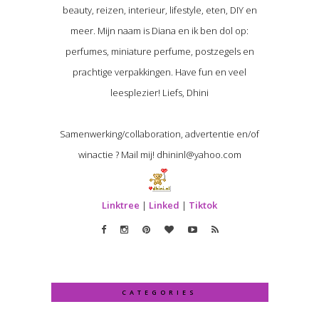
beauty, reizen, interieur, lifestyle, eten, DIY en
meer. Mijn naam is Diana en ik ben dol op:
perfumes, miniature perfume, postzegels en
prachtige verpakkingen. Have fun en veel
leesplezier! Liefs, Dhini
Samenwerking/collaboration, advertentie en/of
winactie ? Mail mij! dhininl@yahoo.com
Linktree
|
Linked
|
Tiktok
CATEGORIES