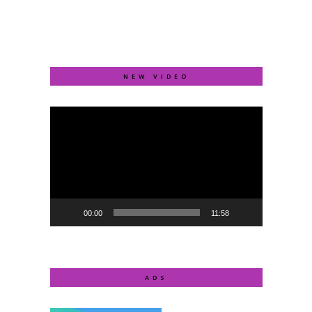
NEW VIDEO
Video
Player
00:00
11:58
ADS