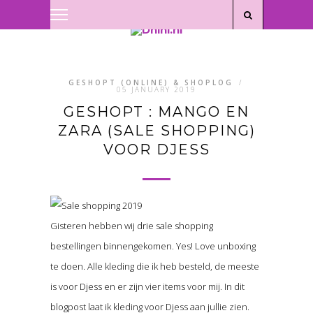
Privacyverklaring
|
Disclaimer
GESHOPT (ONLINE) & SHOPLOG
/
05 JANUARY 2019
GESHOPT : MANGO EN
ZARA (SALE SHOPPING)
VOOR DJESS
Gisteren hebben wij drie sale shopping
bestellingen binnengekomen. Yes! Love unboxing
te doen. Alle kleding die ik heb besteld, de meeste
is voor Djess en er zijn vier items voor mij. In dit
blogpost laat ik kleding voor Djess aan jullie zien.