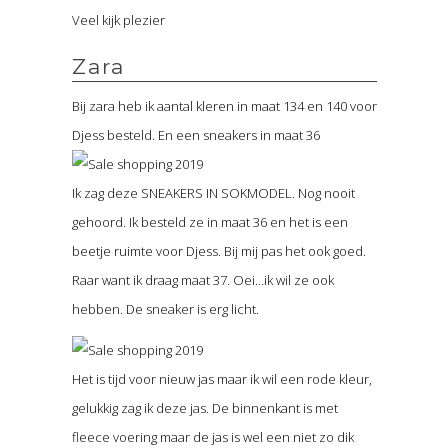
Veel kijk plezier
Zara
Bij zara heb ik aantal kleren in maat 134 en 140 voor
Djess besteld. En een sneakers in maat 36
Ik zag deze SNEAKERS IN SOKMODEL. Nog nooit
gehoord. Ik besteld ze in maat 36 en het is een
beetje ruimte voor Djess. Bij mij pas het ook goed.
Raar want ik draag maat 37. Oei…ik wil ze ook
hebben. De sneaker is erg licht.
Het is tijd voor nieuw jas maar ik wil een rode kleur,
gelukkig zag ik deze jas. De binnenkant is met
fleece voering maar de jas is wel een niet zo dik