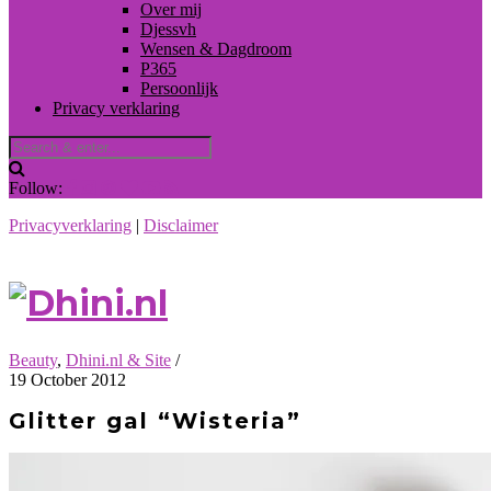
Over mij
Djessvh
Wensen & Dagdroom
P365
Persoonlijk
Privacy verklaring
Follow:
Privacyverklaring
|
Disclaimer
Beauty
,
Dhini.nl & Site
/
19 October 2012
Glitter gal “Wisteria”