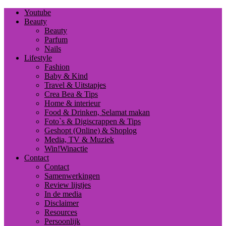
Youtube
Beauty
Beauty
Parfum
Nails
Lifestyle
Fashion
Baby & Kind
Travel & Uitstapjes
Crea Bea & Tips
Home & interieur
Food & Drinken, Selamat makan
Foto`s & Digiscrappen & Tips
Geshopt (Online) & Shoplog
Media, TV & Muziek
Win!Winactie
Contact
Contact
Samenwerkingen
Review lijstjes
In de media
Disclaimer
Resources
Persoonlijk