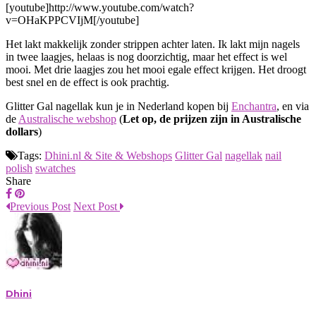
[youtube]http://www.youtube.com/watch?
v=OHaKPPCVIjM[/youtube]
Het lakt makkelijk zonder strippen achter laten. Ik lakt mijn nagels
in twee laagjes, helaas is nog doorzichtig, maar het effect is wel
mooi. Met drie laagjes zou het mooi egale effect krijgen. Het droogt
best snel en de effect is ook prachtig.
Glitter Gal nagellak kun je in Nederland kopen bij
Enchantra
, en via
de
Australische webshop
(
Let op, de prijzen zijn in Australische
dollars
)
Tags:
Dhini.nl & Site & Webshops
Glitter Gal
nagellak
nail
polish
swatches
Share
Previous Post
Next Post
Dhini