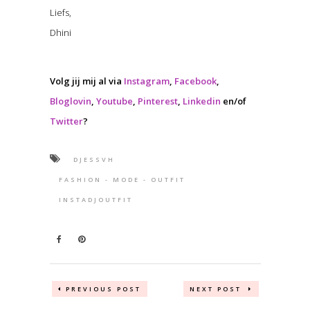
Liefs,
Dhini
Volg jij mij al via
Instagram
,
Facebook
,
Bloglovin
,
Youtube
,
Pinterest
,
Linkedin
en/of
Twitter
?
DJESSVH
FASHION - MODE - OUTFIT
INSTADJOUTFIT
PREVIOUS POST
NEXT POST