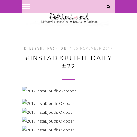
Privacyverklaring
|
Disclaimer
DJESSVH
,
FASHION
/
05 NOVEMBER 2017
#INSTADJOUTFIT DAILY
#22