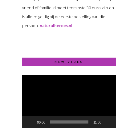
vriend of familielid moet tenminste 30 euro zijn en
is alleen geldig bij de eerste bestelling van die
persoon.
naturalheroes.nl
NEW VIDEO
Video
Player
00:00
11:58