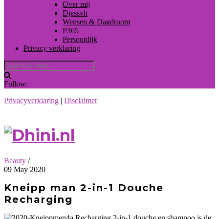
Over mij
Djessvh
Wensen & Dagdroom
P365
Persoonlijk
Privacy verklaring
Follow:
Privacyverklaring
|
Disclaimer
Beauty
/
09 May 2020
Kneipp man 2-in-1 Douche
Recharging
Recharging 2-in-1 douche en shampoo is de