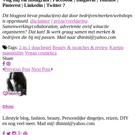
Pinterest | Linkedin | Twitter ?
Dit blogpost bevat product(en) dat door bedrijven/merken/webshops
is opgestuurd.
disclaimer
|
privacyverklaring
.
Samenwerking/collaboration, advertentie en/of winactie
organiseren? Dat kan! Ik werk graag samen met merken &
bedrijven die bij mij passen. Mail naar dhininl@yahoo.com
Tags:
2-in-1 douchegel
Beauty & swatches & review
Kneipp
mannenlijn
Vegan cosmetica
Share
Previous Post
Next Post
Dhini
Lifestyle blog, fashion, beauty, Persoonlijke dingetjes, reizen, DIY
en nog veel meer. Mail mij! dhininl@yahoo.com