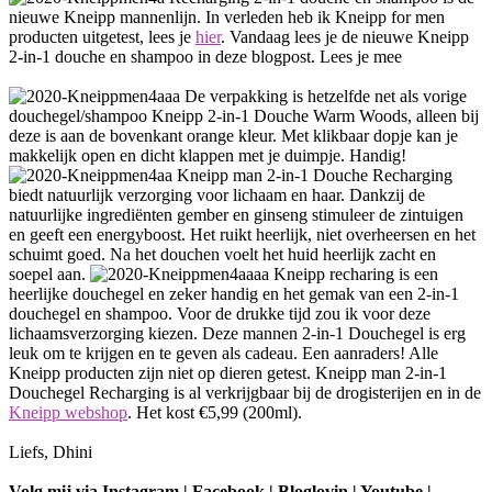
nieuwe Kneipp mannenlijn. In verleden heb ik Kneipp for men
producten uitgetest, lees je
hier
. Vandaag lees je de nieuwe Kneipp
2-in-1 douche en shampoo in deze blogpost. Lees je mee
De verpakking is hetzelfde net als vorige
douchegel/shampoo Kneipp 2-in-1 Douche Warm Woods, alleen bij
deze is aan de bovenkant orange kleur. Met klikbaar dopje kan je
makkelijk open en dicht klappen met je duimpje. Handig!
Kneipp man 2-in-1 Douche Recharging
biedt natuurlijk verzorging voor lichaam en haar. Dankzij de
natuurlijke ingrediënten gember en ginseng stimuleer de zintuigen
en geeft een energyboost. Het ruikt heerlijk, niet overheersen en het
schuimt goed. Na het douchen voelt het huid heerlijk zacht en
soepel aan.
Kneipp recharing is een
heerlijke douchegel en zeker handig en het gemak van een 2-in-1
douchegel en shampoo. Voor de drukke tijd zou ik voor deze
lichaamsverzorging kiezen. Deze mannen 2-in-1 Douchegel is erg
leuk om te krijgen en te geven als cadeau. Een aanraders! Alle
Kneipp producten zijn niet op dieren getest. Kneipp man 2-in-1
Douchegel Recharging is al verkrijgbaar bij de drogisterijen en in de
Kneipp webshop
. Het kost €5,99 (200ml).
Liefs, Dhini
Volg mij via Instagram | Facebook | Bloglovin | Youtube |