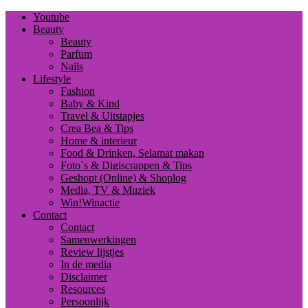
Youtube
Beauty
Beauty
Parfum
Nails
Lifestyle
Fashion
Baby & Kind
Travel & Uitstapjes
Crea Bea & Tips
Home & interieur
Food & Drinken, Selamat makan
Foto`s & Digiscrappen & Tips
Geshopt (Online) & Shoplog
Media, TV & Muziek
Win!Winactie
Contact
Contact
Samenwerkingen
Review lijstjes
In de media
Disclaimer
Resources
Persoonlijk