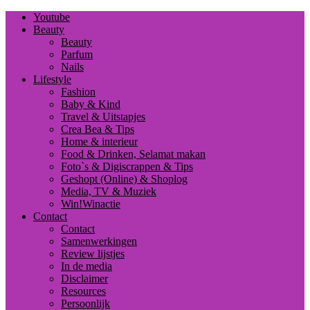
Youtube
Beauty
Beauty
Parfum
Nails
Lifestyle
Fashion
Baby & Kind
Travel & Uitstapjes
Crea Bea & Tips
Home & interieur
Food & Drinken, Selamat makan
Foto`s & Digiscrappen & Tips
Geshopt (Online) & Shoplog
Media, TV & Muziek
Win!Winactie
Contact
Contact
Samenwerkingen
Review lijstjes
In de media
Disclaimer
Resources
Persoonlijk