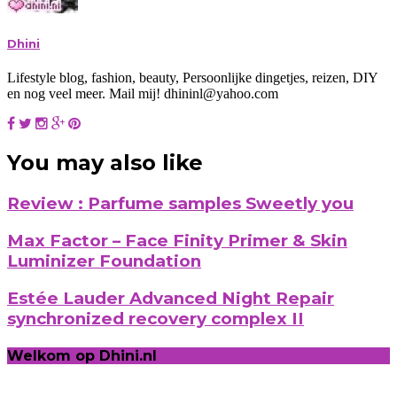
Dhini
Lifestyle blog, fashion, beauty, Persoonlijke dingetjes, reizen, DIY
en nog veel meer. Mail mij! dhininl@yahoo.com
You may also like
Review : Parfume samples Sweetly you
Max Factor – Face Finity Primer & Skin
Luminizer Foundation
Estée Lauder Advanced Night Repair
synchronized recovery complex II
Welkom op Dhini.nl