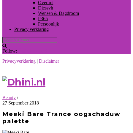
Over mij
Djessvh
Wensen & Dagdroom
P365
Persoonlijk
Privacy verklaring
Follow:
Privacyverklaring
|
Disclaimer
Beauty
/
27 September 2018
Meeki Bare Trance oogschaduw
palette