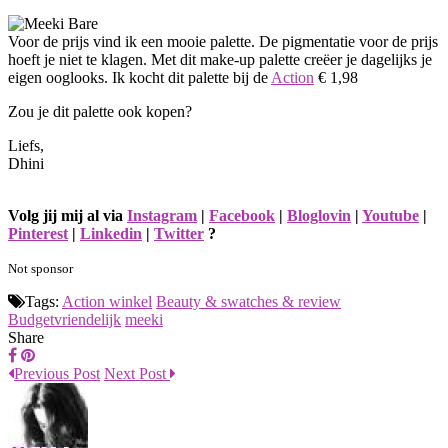
Voor de prijs vind ik een mooie palette. De pigmentatie voor de prijs
hoeft je niet te klagen. Met dit make-up palette creëer je dagelijks je
eigen ooglooks. Ik kocht dit palette bij de
Action
€ 1,98
Zou je dit palette ook kopen?
Liefs,
Dhini
Volg jij mij al via
Instagram
|
Facebook
|
Bloglovin
|
Youtube
|
Pinterest
|
Linkedin
|
Twitter
?
Not sponsor
Tags:
Action winkel
Beauty & swatches & review
Budgetvriendelijk
meeki
Share
Previous Post
Next Post