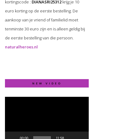
kortingscode :
DIANASRI25312
krijg je 10
euro korting op de eerste bestelling. De
aankoop van je vriend of familielid moet
tenminste 30 euro zijn en is alleen geldig bij
de eerste bestelling van die persoon.
naturalheroes.nl
NEW VIDEO
Video
Player
00:00
11:58