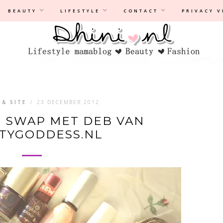
Privacyverklaring
|
Disclaimer
BEAUTY
LIFESTYLE
CONTACT
PRIVACY 
 & SITE
/
23 DECEMBER 2012
H SWAP MET DEB VAN
TYGODDESS.NL