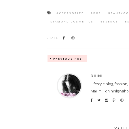
ACCESSORIZE
ADOS
BEAUTYGO
DIAMOND COSMETICS
ESSENCE
E
SHARE
PREVIOUS POST
DHINI
Lifestyle blog, fashion
Mail mij! dhininl@yah
YOU