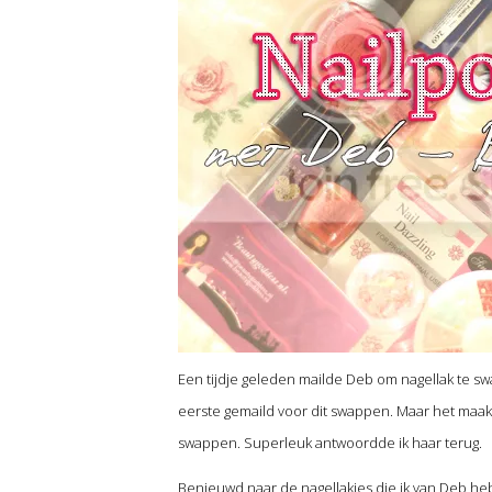
Een tijdje geleden mailde Deb om nagellak te sw
eerste gemaild voor dit swappen. Maar het maakte 
swappen. Superleuk antwoordde ik haar terug.
Benieuwd naar de nagellakjes die ik van Deb he