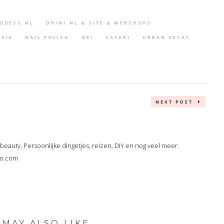
DDESS.NL
DHINI.NL & SITE & WEBSHOPS
SSIE
NAIL POLISH
OPI
SAFARI
URBAN DECAY
NEXT POST
, beauty, Persoonlijke dingetjes, reizen, DIY en nog veel meer.
oo.com
 MAY ALSO LIKE