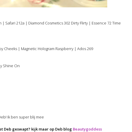
 | Safari 212a | Diamond Cosmetics 302 Dirty Flirty | Essence 72 Time
hubby Cheeks | Magnetic Hologram Raspberry | Ados 269
ay Shine On
Deb! Ik ben super blij mee
met Deb geswapt? kijk maar op Deb blog
Beautygoddess