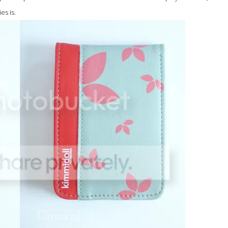
es is.