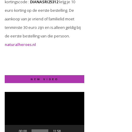
kortingscode :
DIANASRI25312
krijg je 10
euro korting op de eerste bestelling. De
aankoop van je vriend of familielid moet
tenminste 30 euro zijn en is alleen geldig bij
de eerste bestelling van die persoon.
naturalheroes.nl
NEW VIDEO
Video
Player
00:00
11:58