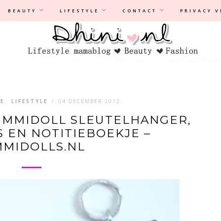
Privacyverklaring
|
Disclaimer
BEAUTY
LIFESTYLE
CONTACT
PRIVACY 
TE
,
LIFESTYLE
/
04 DECEMBER 2012
KIMMIDOLL SLEUTELHANGER,
 EN NOTITIEBOEKJE –
MMIDOLLS.NL