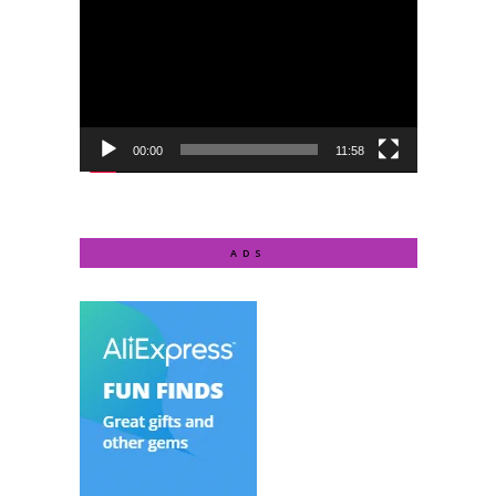
Player
00:00
11:58
ADS