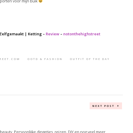
porten voor mijn buik
 Zelfgemaakt | Ketting –
Review
–
notonthehighstreet
REET.COM
OOTD & FASHION
OUTFIT OF THE DAY
NEXT POST
, beauty, Persoonlijke dingetjes, reizen, DIY en nog veel meer.