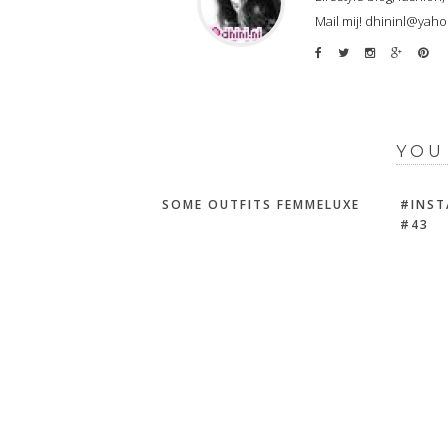
Mail mij! dhininl@yah
YOU
SOME OUTFITS FEMMELUXE
#INST
#43