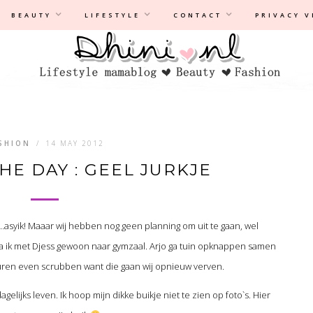
Privacyverklaring
|
Disclaimer
BEAUTY
LIFESTYLE
CONTACT
PRIVACY 
SHION
/
14 MAY 2012
HE DAY : GEEL JURKJE
j…asyik! Maaar wij hebben nog geen planning om uit te gaan, wel
ga ik met Djess gewoon naar gymzaal. Arjo ga tuin opknappen samen
uren even scrubben want die gaan wij opnieuw verven.
dagelijks leven. Ik hoop mijn dikke buikje niet te zien op foto`s. Hier