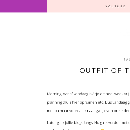
YOUTUBE
FA
OUTFIT OF T
Morning, Vanaf vandaag is Arjo de heel week vri
planning thuis hier opruimen etc. Dus vandaag 
met pa maar voordat ik naar gym, even onze de
Later ga ik jullie blogs langs. Nu ga ik verder met 