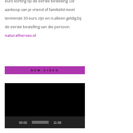
euro korting op de eerste bestelling. De
aankoop van je vriend of familielid moet
tenminste 30 euro zijn en is alleen geldig bij
de eerste bestelling van die persoon.
naturalheroes.nl
NEW VIDEO
Video
Player
00:00
11:58