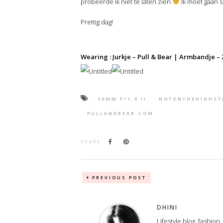
probeerde ik niet te laten zien
Ik moet gaan s
Prettig dag!
Wearing : Jurkje – Pull & Bear | Armbandje –
50MM F/1.8 II
NOTONTHEHIGHST
PULLANDBEAR.COM
SHARE
PREVIOUS POST
DHINI
Lifestyle blog, fashion