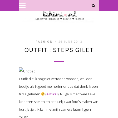
Privacyverklaring
|
Disclaimer
FASHION
/
26 JUNE 2012
OUTFIT : STEPS GILET
Outfit die ik nog niet vertoond worden, wel een
beetje als ik goed me herinner dus dat denk ik een
tijdje geleden
(
Artikel
). Nu ga ik met twee lieve
kinderen spelen en natuurlijk wat foto`s maken van
hun. Ja..ja… ik kan niet mijn camera laten liggen
:blush: