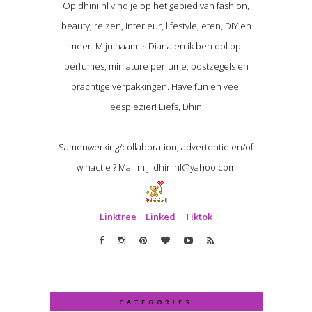
Op dhini.nl vind je op het gebied van fashion,
beauty, reizen, interieur, lifestyle, eten, DIY en
meer. Mijn naam is Diana en ik ben dol op:
perfumes, miniature perfume, postzegels en
prachtige verpakkingen. Have fun en veel
leesplezier! Liefs, Dhini
Samenwerking/collaboration, advertentie en/of
winactie ? Mail mij! dhininl@yahoo.com
Linktree
|
Linked
|
Tiktok
CATEGORIES