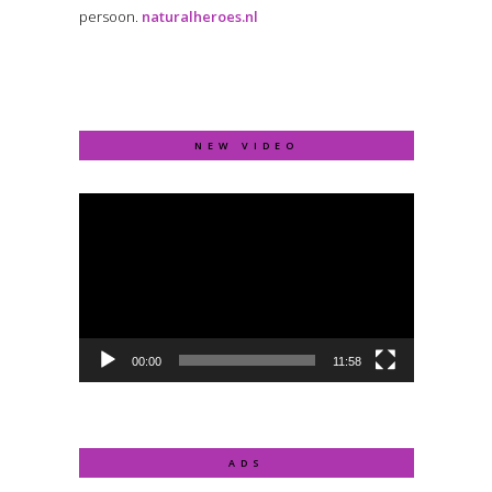
persoon.
naturalheroes.nl
NEW VIDEO
Video
Player
00:00
11:58
ADS