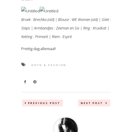
Broek : Breshka (old) | Blouse : WE Women (old) | Gilet :
Steps | Armbandjes : Zeeman en Six | Ring : Kruidvat |
Ketting : Primark | Riem : Esprit
Prettig dag allemaal!
OOTD & FASHION
PREVIOUS POST
NEXT POST