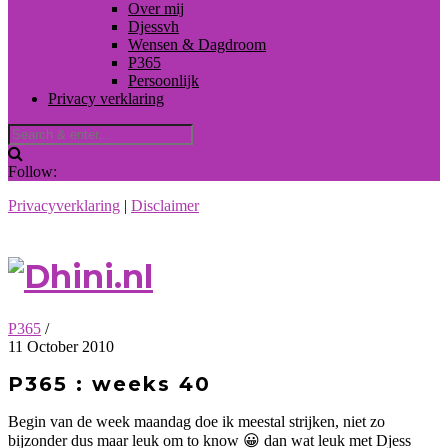
Over mij
Djessvh
Wensen & Dagdroom
P365
Persoonlijk
Privacy verklaring
Follow:
Privacyverklaring
|
Disclaimer
P365
/
11 October 2010
P365 : weeks 40
Begin van de week maandag doe ik meestal strijken, niet zo
bijzonder dus maar leuk om to know 😀 dan wat leuk met Djess