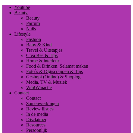
Youtube
Beauty
Beauty
Parfum
Nails
Lifestyle
Fashion
Baby & Kind
Travel & Uitstapjes
Crea Bea & Tips
Home & interieur
Food & Drinken, Selamat makan
Foto`s & Digiscrappen & Tips
Geshopt (Online) & Shoplog
Media, TV & Muziek
Win!Winactie
Contact
Contact
Samenwerkingen
Review lijstjes
In de media
Disclaimer
Resources
Persoonlijk