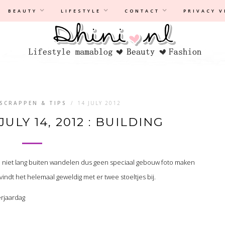
Privacyverklaring
|
Disclaimer
BEAUTY
LIFESTYLE
CONTACT
PRIVACY 
ISCRAPPEN & TIPS
/
14 JULY 2012
ULY 14, 2012 : BUILDING
n niet lang buiten wandelen dus geen speciaal gebouw foto maken
 vindt het helemaal geweldig met er twee stoeltjes bij.
erjaardag