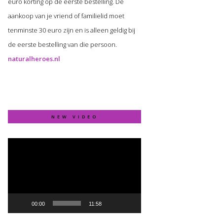
euro korting op de eerste bestelling. De
aankoop van je vriend of familielid moet
tenminste 30 euro zijn en is alleen geldig bij
de eerste bestelling van die persoon.
naturalheroes.nl
NEW VIDEO
Video
Player
00:00
11:58