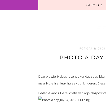
YOUTUBE
FOTO`S & DIG
PHOTO A DAY J
Dear bloggie, Helaas regende vandaag dus ik ka
maar ik zie hier leuk huisje voor kinderen. Djess
Bedankt voot jullie felicitatie van Arjo blogpost v