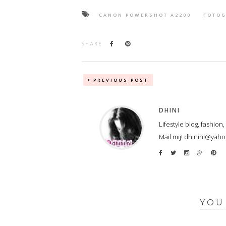
CANON POWERSHOT A2200
FOTOG
SHARE
PREVIOUS POST
DHINI
Lifestyle blog, fashion
Mail mij! dhininl@yah
YOU