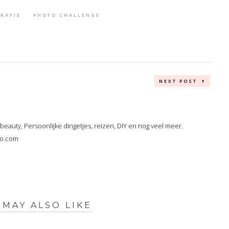
RAFIE
PHOTO CHALLENGE
NEXT POST
, beauty, Persoonlijke dingetjes, reizen, DIY en nog veel meer.
oo.com
 MAY ALSO LIKE