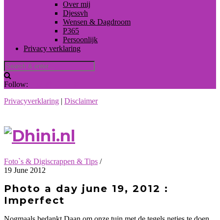
Over mij
Djessvh
Wensen & Dagdroom
P365
Persoonlijk
Privacy verklaring
Follow:
Privacyverklaring
|
Disclaimer
Foto`s & Digiscrappen & Tips
/
19 June 2012
Photo a day june 19, 2012 :
Imperfect
Nogmaals bedankt Daan om onze tuin met de tegels netjes te doen