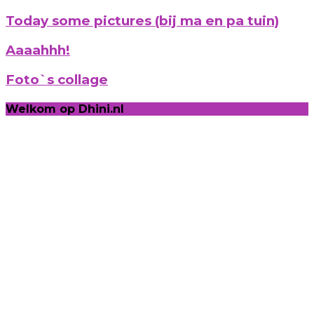
Today some pictures (bij ma en pa tuin)
Aaaahhh!
Foto`s collage
Welkom op Dhini.nl