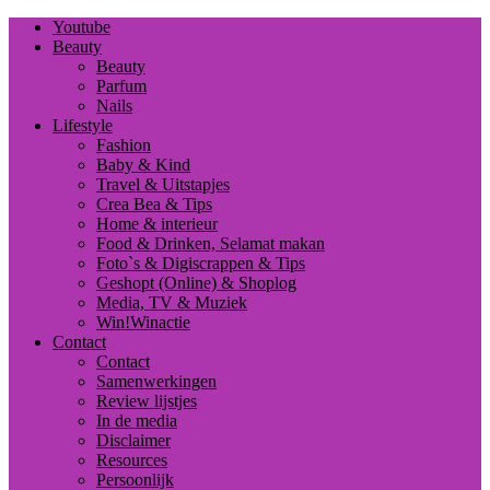
Youtube
Beauty
Beauty
Parfum
Nails
Lifestyle
Fashion
Baby & Kind
Travel & Uitstapjes
Crea Bea & Tips
Home & interieur
Food & Drinken, Selamat makan
Foto`s & Digiscrappen & Tips
Geshopt (Online) & Shoplog
Media, TV & Muziek
Win!Winactie
Contact
Contact
Samenwerkingen
Review lijstjes
In de media
Disclaimer
Resources
Persoonlijk