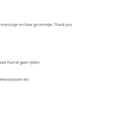
choonzusje en haar gezinnetje. Thank you
aar huis te gaan rijden
uimen/wassen etc