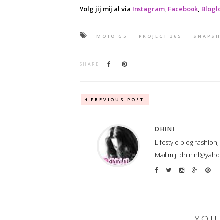
Volg jij mij al via
Instagram
,
Facebook
,
Blogl
MOTO G5
PROJECT 365
SNAPS
SHARE
PREVIOUS POST
DHINI
Lifestyle blog, fashion
Mail mij! dhininl@yah
YOU