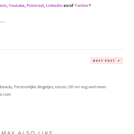
ovin
,
Youtube
,
Pinterest
,
Linkedin
en/of
Twitter
?
HOT
NEXT POST
, beauty, Persoonlijke dingetjes, reizen, DIY en nog veel meer.
oo.com
 MAY ALSO LIKE