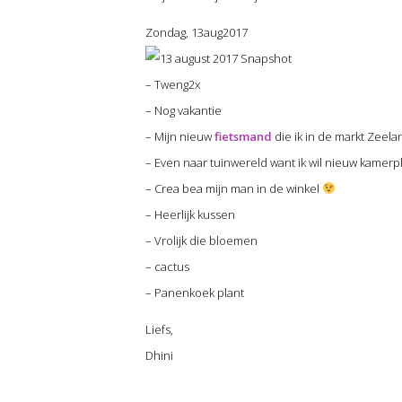
Zondag, 13aug2017
– Tweng2x
– Nog vakantie
– Mijn nieuw
fietsmand
die ik in de markt Zeel
– Even naar tuinwereld want ik wil nieuw kamerp
– Crea bea mijn man in de winkel
– Heerlijk kussen
– Vrolijk die bloemen
– cactus
– Panenkoek plant
Liefs,
Dhini