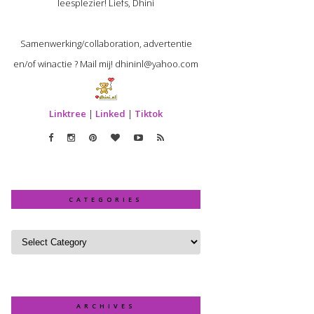
leesplezier! Liefs, Dhini
Samenwerking/collaboration, advertentie
en/of winactie ? Mail mij! dhininl@yahoo.com
Linktree
|
Linked
|
Tiktok
CATEGORIES
ARCHIVES