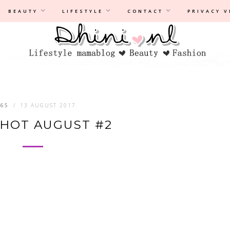
Privacyverklaring
|
Disclaimer
BEAUTY
LIFESTYLE
CONTACT
PRIVACY 
65
/
13 AUGUST 2017
HOT AUGUST #2