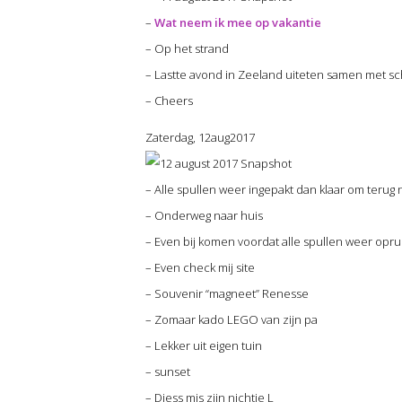
–
Wat neem ik mee op vakantie
– Op het strand
– Lastte avond in Zeeland uiteten samen met s
– Cheers
Zaterdag, 12aug2017
– Alle spullen weer ingepakt dan klaar om terug n
– Onderweg naar huis
– Even bij komen voordat alle spullen weer opr
– Even check mij site
– Souvenir “magneet” Renesse
– Zomaar kado LEGO van zijn pa
– Lekker uit eigen tuin
– sunset
– Djess mis zijn nichtje L