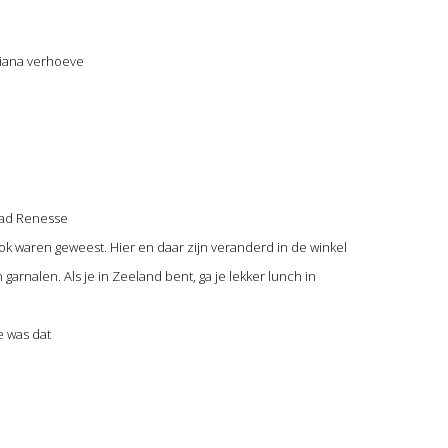
uliana verhoeve
stad Renesse
 ook waren geweest. Hier en daar zijn veranderd in de winkel
arnalen. Als je in Zeeland bent, ga je lekker lunch in
e was dat