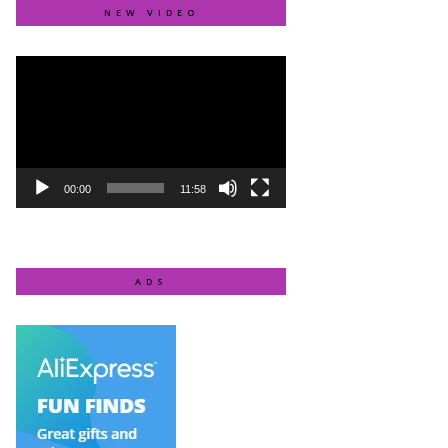
NEW VIDEO
Video
Player
00:00
11:58
ADS