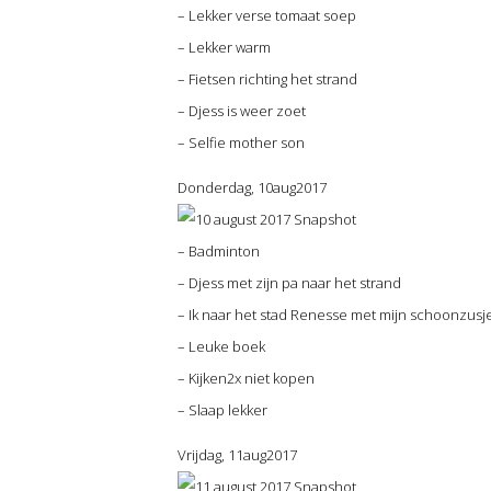
– Lekker verse tomaat soep
– Lekker warm
– Fietsen richting het strand
– Djess is weer zoet
– Selfie mother son
Donderdag, 10aug2017
– Badminton
– Djess met zijn pa naar het strand
– Ik naar het stad Renesse met mijn schoonzusj
– Leuke boek
– Kijken2x niet kopen
– Slaap lekker
Vrijdag, 11aug2017