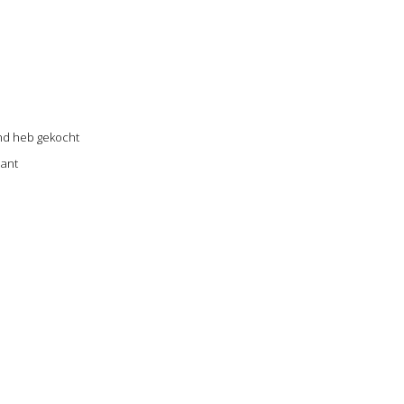
and heb gekocht
lant