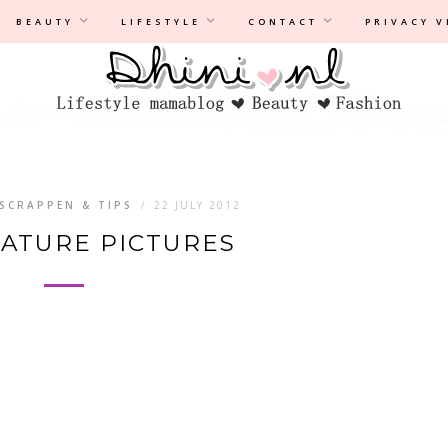
Privacyverklaring
|
Disclaimer
BEAUTY
LIFESTYLE
CONTACT
PRIVACY 
ISCRAPPEN & TIPS
/
22 JULY 2012
ATURE PICTURES