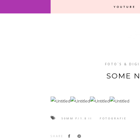
YOUTUBE
FOTO`S & DIG
SOME N
50MM F/1.8 II
FOTOGRAFIE
SHARE