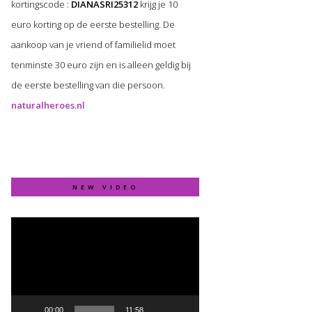
kortingscode :
DIANASRI25312
krijg je 10
euro korting op de eerste bestelling. De
aankoop van je vriend of familielid moet
tenminste 30 euro zijn en is alleen geldig bij
de eerste bestelling van die persoon.
naturalheroes.nl
NEW VIDEO
Video
Player
00:00
11:58