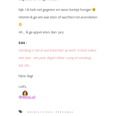
Kijk..! Ik heb net gegeten en weer beetje honger
Hmmm Ik ga iets wat eten of wachten tot avondeten
Ah… Ik ga appel eten dan :yes:
Edit :
Vandaag is het er wat klaachten op werk. Irritant iedere
keer wat… een paar dagen lekker rustig en vandaag
bal..bla…
Fijne dag!
Liefs,
DHINILICIOUS, PERSONAL