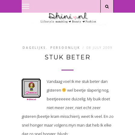
Privacyverklaring
|
Disclaimer
DAGELIJKS
,
PERSOONLIJK
/
08 JULY 2009
STUK BETER
Vandaag voel Ik me stuk beter dan
gisteren
wel beetje slaperig nog,
beetjeeeeee duizelig. My buik doet
niet meer zeer, niet echt zeer
gisteren (beetje kram misschien), weet Ik veel. En zo
snel honger maar volgens myn man dat heb Ik elke
dag zo snel honger :blush: