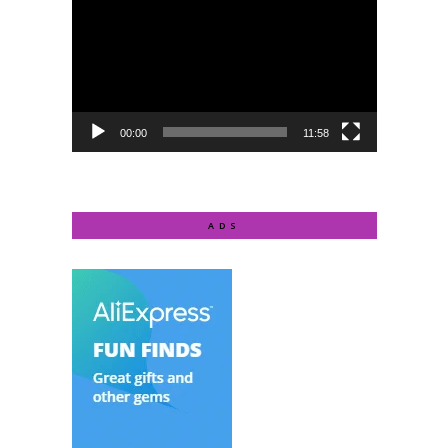
Player
00:00
11:58
ADS