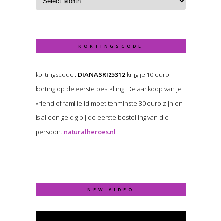
KORTINGSCODE
kortingscode :
DIANASRI25312
krijg je 10 euro
korting op de eerste bestelling. De aankoop van je
vriend of familielid moet tenminste 30 euro zijn en
is alleen geldig bij de eerste bestelling van die
persoon.
naturalheroes.nl
NEW VIDEO
Video