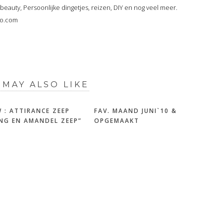
, beauty, Persoonlijke dingetjes, reizen, DIY en nog veel meer.
oo.com
 MAY ALSO LIKE
W : ATTIRANCE ZEEP
FAV. MAAND JUNI`10 &
NG EN AMANDEL ZEEP”
OPGEMAAKT