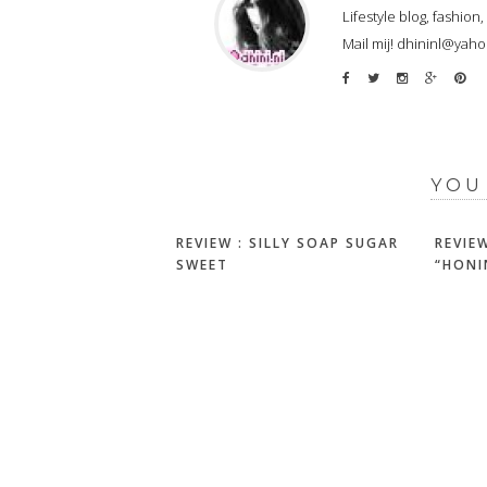
Lifestyle blog, fashion
Mail mij! dhininl@yah
YOU
REVIEW : SILLY SOAP SUGAR
REVIE
SWEET
“HONI