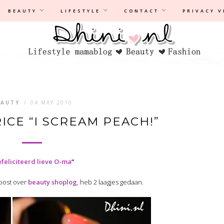
Privacyverklaring
|
Disclaimer
BEAUTY
LIFESTYLE
CONTACT
PRIVACY 
EAUTY
/
04 MAY 2010
ICE “I SCREAM PEACH!”
feliciteerd lieve O-ma
“
 post over
beauty shoplog
, heb 2 laagjes gedaan.