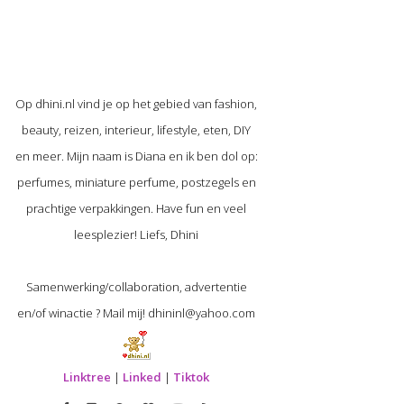
Op dhini.nl vind je op het gebied van fashion,
beauty, reizen, interieur, lifestyle, eten, DIY
en meer. Mijn naam is Diana en ik ben dol op:
perfumes, miniature perfume, postzegels en
prachtige verpakkingen. Have fun en veel
leesplezier! Liefs, Dhini
Samenwerking/collaboration, advertentie
en/of winactie ? Mail mij! dhininl@yahoo.com
Linktree
|
Linked
|
Tiktok