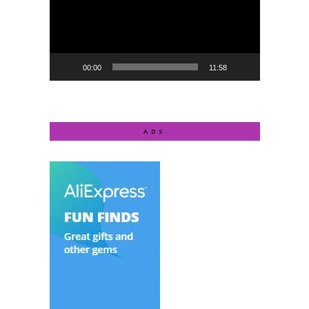
00:00
11:58
ADS