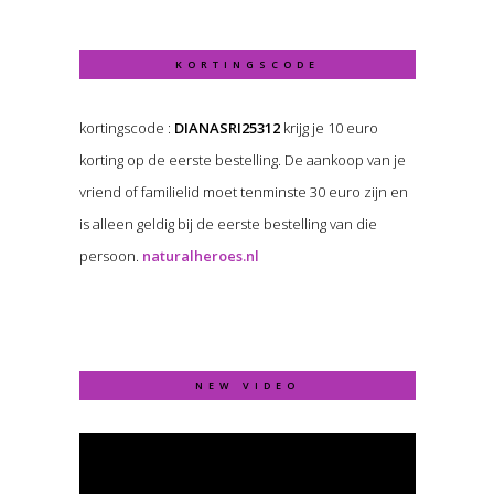
KORTINGSCODE
kortingscode :
DIANASRI25312
krijg je 10 euro
korting op de eerste bestelling. De aankoop van je
vriend of familielid moet tenminste 30 euro zijn en
is alleen geldig bij de eerste bestelling van die
persoon.
naturalheroes.nl
NEW VIDEO
Video
Player