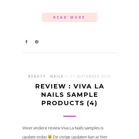
READ MORE
BEAUTY
,
NAILS
/
11 SEPTEMBER 2010
REVIEW : VIVA LA
NAILS SAMPLE
PRODUCTS (4)
Weer andere review Viva La Nails samples is
update today
De vorige updaten kan je hier