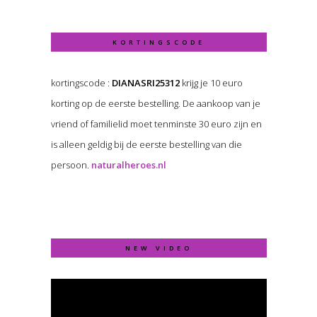
KORTINGSCODE
kortingscode :
DIANASRI25312
krijg je 10 euro
korting op de eerste bestelling. De aankoop van je
vriend of familielid moet tenminste 30 euro zijn en
is alleen geldig bij de eerste bestelling van die
persoon.
naturalheroes.nl
NEW VIDEO
Video
Player