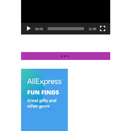
00:00
11:58
ADS