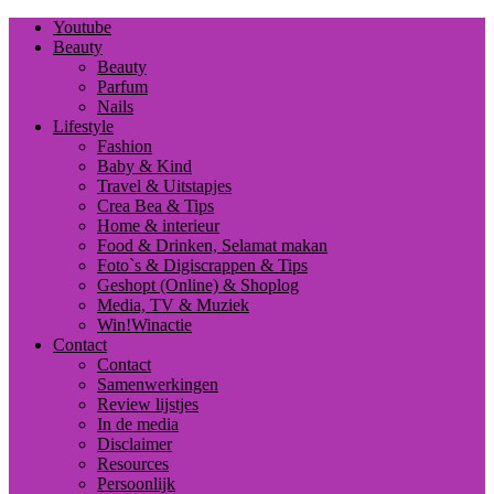
Youtube
Beauty
Beauty
Parfum
Nails
Lifestyle
Fashion
Baby & Kind
Travel & Uitstapjes
Crea Bea & Tips
Home & interieur
Food & Drinken, Selamat makan
Foto`s & Digiscrappen & Tips
Geshopt (Online) & Shoplog
Media, TV & Muziek
Win!Winactie
Contact
Contact
Samenwerkingen
Review lijstjes
In de media
Disclaimer
Resources
Persoonlijk