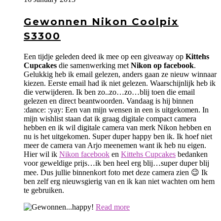
Gewonnen Nikon Coolpix
S3300
Een tijdje geleden deed ik mee op een giveaway op
Kittehs
Cupcakes
die samenwerking met
Nikon op facebook
.
Gelukkig heb ik email gelezen, anders gaan ze nieuw winnaar
kiezen. Eerste email had ik niet gelezen. Waarschijnlijk heb ik
die verwijderen. Ik ben zo..zo…zo…blij toen die email
gelezen en direct beantwoorden. Vandaag is hij binnen
:dance: :yay: Een van mijn wensen in een is uitgekomen. In
mijn wishlist staan dat ik graag digitale compact camera
hebben en ik wil digitale camera van merk Nikon hebben en
nu is het uitgekomen. Super duper happy ben ik. Ik hoef niet
meer de camera van Arjo meenemen want ik heb nu eigen.
Hier wil ik
Nikon facebook
en
Kittehs Cupcakes
bedanken
voor geweldige prijs…ik ben heel erg blij…super duper blij
mee. Dus jullie binnenkort foto met deze camera zien 😉 Ik
ben zelf erg nieuwsgierig van en ik kan niet wachten om hem
te gebruiken.
Read more