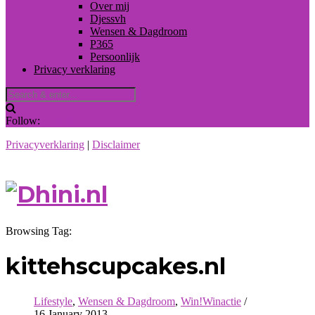
Over mij
Djessvh
Wensen & Dagdroom
P365
Persoonlijk
Privacy verklaring
Follow:
Privacyverklaring
|
Disclaimer
Browsing Tag:
kittehscupcakes.nl
Lifestyle
,
Wensen & Dagdroom
,
Win!Winactie
/
16 January 2013