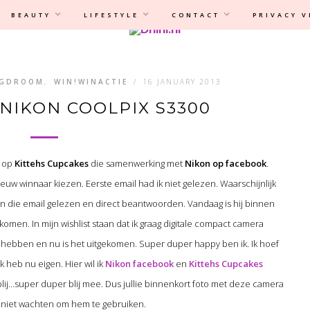
Privacyverklaring
|
Disclaimer
BEAUTY
LIFESTYLE
CONTACT
PRIVACY 
AGDROOM
,
WIN!WINACTIE
/
16 JANUARY 2013
IKON COOLPIX S3300
y op
Kittehs Cupcakes
die samenwerking met
Nikon op facebook
.
euw winnaar kiezen. Eerste email had ik niet gelezen. Waarschijnlijk
oen die email gelezen en direct beantwoorden. Vandaag is hij binnen
komen. In mijn wishlist staan dat ik graag digitale compact camera
n hebben en nu is het uitgekomen. Super duper happy ben ik. Ik hoef
heb nu eigen. Hier wil ik
Nikon facebook
en
Kittehs Cupcakes
lij…super duper blij mee. Dus jullie binnenkort foto met deze camera
an niet wachten om hem te gebruiken.