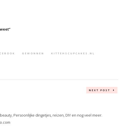
sweet”
CEBOOK
GEWONNEN
KITTEHSCUPCAKES.NL
NEXT POST
, beauty, Persoonlijke dingetjes, reizen, DIY en nog veel meer.
oo.com