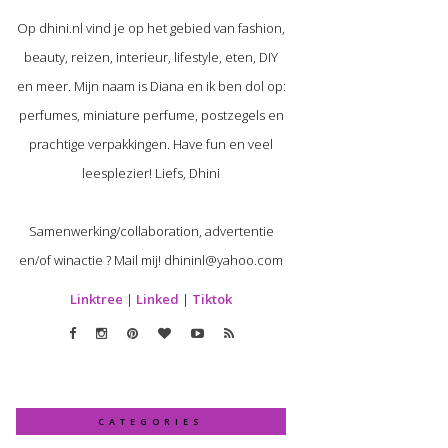
Op dhini.nl vind je op het gebied van fashion,
beauty, reizen, interieur, lifestyle, eten, DIY
en meer. Mijn naam is Diana en ik ben dol op:
perfumes, miniature perfume, postzegels en
prachtige verpakkingen. Have fun en veel
leesplezier! Liefs, Dhini
Samenwerking/collaboration, advertentie
en/of winactie ? Mail mij! dhininl@yahoo.com
Linktree
|
Linked
|
Tiktok
CATEGORIES