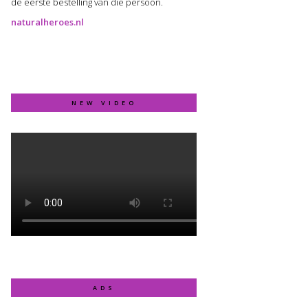
de eerste bestelling van die persoon.
naturalheroes.nl
NEW VIDEO
ADS