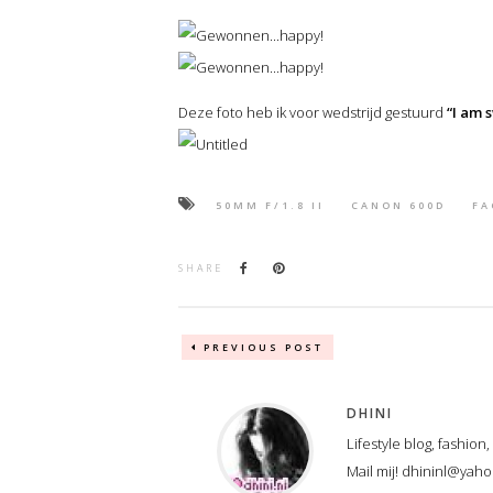
Deze foto heb ik voor wedstrijd gestuurd
“I am 
50MM F/1.8 II
CANON 600D
FA
SHARE
PREVIOUS POST
DHINI
Lifestyle blog, fashion
Mail mij! dhininl@yah