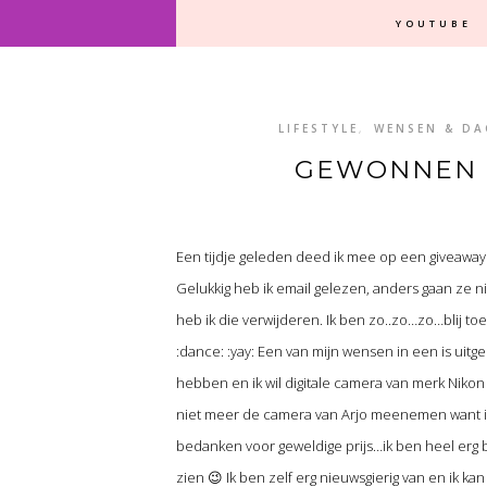
YOUTUBE
LIFESTYLE
,
WENSEN & D
GEWONNEN N
Een tijdje geleden deed ik mee op een giveawa
Gelukkig heb ik email gelezen, anders gaan ze ni
heb ik die verwijderen. Ik ben zo..zo…zo…blij t
:dance: :yay: Een van mijn wensen in een is uitge
hebben en ik wil digitale camera van merk Niko
niet meer de camera van Arjo meenemen want ik 
bedanken voor geweldige prijs…ik ben heel erg b
zien 😉 Ik ben zelf erg nieuwsgierig van en ik k