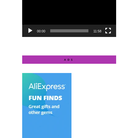
00:00
11:58
ADS