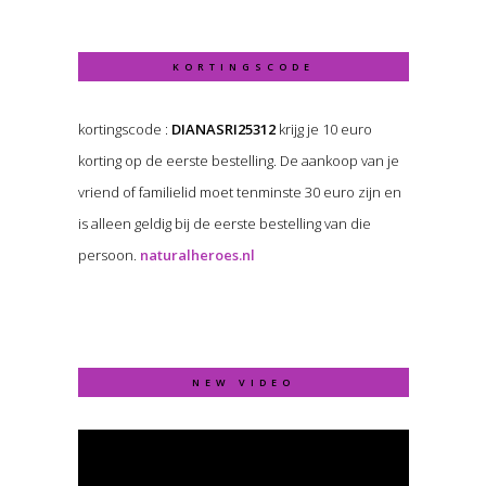
KORTINGSCODE
kortingscode :
DIANASRI25312
krijg je 10 euro
korting op de eerste bestelling. De aankoop van je
vriend of familielid moet tenminste 30 euro zijn en
is alleen geldig bij de eerste bestelling van die
persoon.
naturalheroes.nl
NEW VIDEO
Video
Player