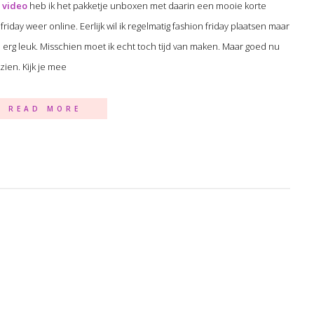
 video
heb ik het pakketje unboxen met daarin een mooie korte
riday weer online. Eerlijk wil ik regelmatig fashion friday plaatsen maar
em erg leuk. Misschien moet ik echt toch tijd van maken. Maar goed nu
zien. Kijk je mee
READ MORE