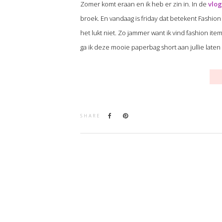
Zomer komt eraan en ik heb er zin in. In de
vlog
broek. En vandaag is friday dat betekent Fashion f
het lukt niet. Zo jammer want ik vind fashion it
ga ik deze mooie paperbag short aan jullie laten 
SHARE