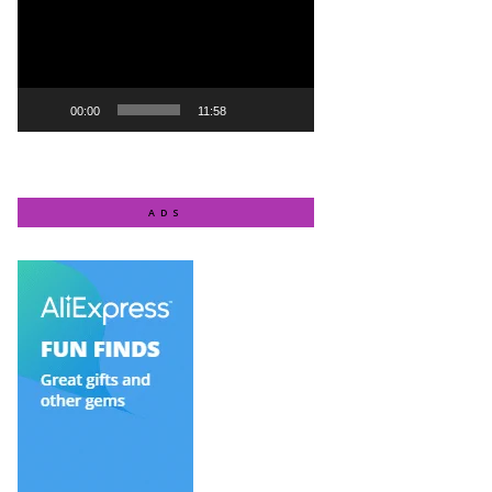
00:00
11:58
ADS