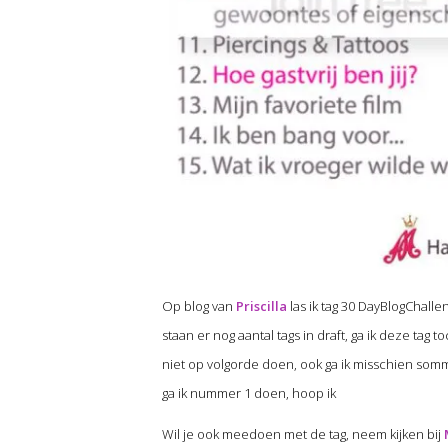
Op blog van
Priscilla
las ik tag 30 DayBlogChalle
staan er nog aantal tags in draft, ga ik deze tag
niet op volgorde doen, ook ga ik misschien sommi
ga ik nummer 1 doen, hoop ik
Wil je ook meedoen met de tag, neem kijken bij