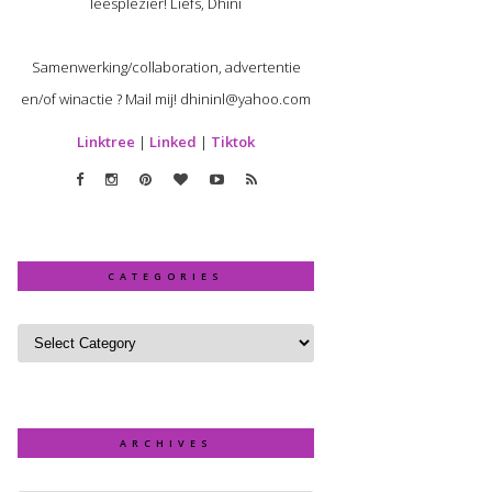
leesplezier! Liefs, Dhini
Samenwerking/collaboration, advertentie
en/of winactie ? Mail mij! dhininl@yahoo.com
Linktree
|
Linked
|
Tiktok
CATEGORIES
ARCHIVES