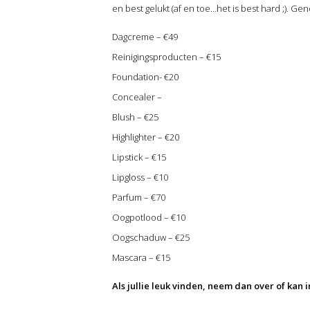
en best gelukt (af en toe…het is best hard ;). Ge
Dagcreme – €49
Reinigingsproducten – €15
Foundation- €20
Concealer –
Blush – €25
Highlighter – €20
Lipstick – €15
Lipgloss – €10
Parfum – €70
Oogpotlood – €10
Oogschaduw – €25
Mascara – €15
Als jullie leuk vinden, neem dan over of kan