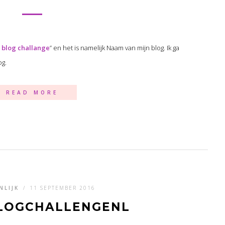
 blog challange
” en het is namelijk Naam van mijn blog. Ik ga
og.
READ MORE
NLIJK
/
11 SEPTEMBER 2016
LOGCHALLENGENL