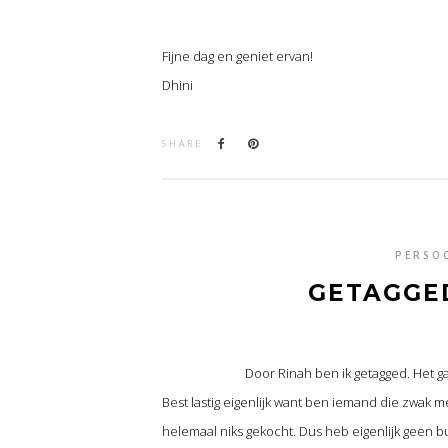
Fijne dag en geniet ervan!
Dhini
SHARE
PERSO
GETAGGED
Door Rinah ben ik getagged. Het ga
Best lastig eigenlijk want ben iemand die zwak m
helemaal niks gekocht. Dus heb eigenlijk geen bu