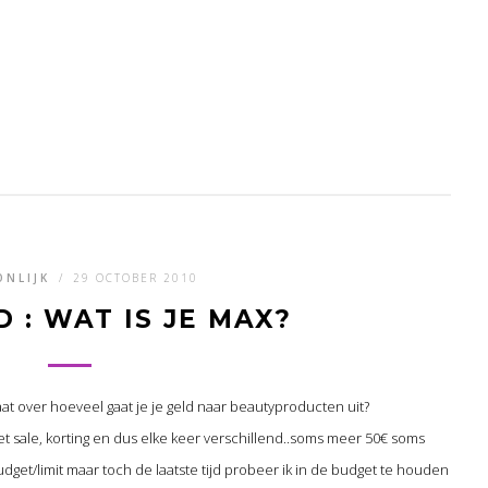
ONLIJK
/
29 OCTOBER 2010
 : WAT IS JE MAX?
at over hoeveel gaat je je geld naar beautyproducten uit?
et sale, korting en dus elke keer verschillend..soms meer 50€ soms
dget/limit maar toch de laatste tijd probeer ik in de budget te houden