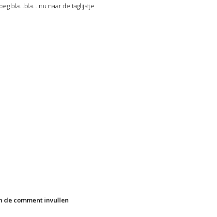
noeg bla…bla… nu naar de taglijstje
 in de comment invullen