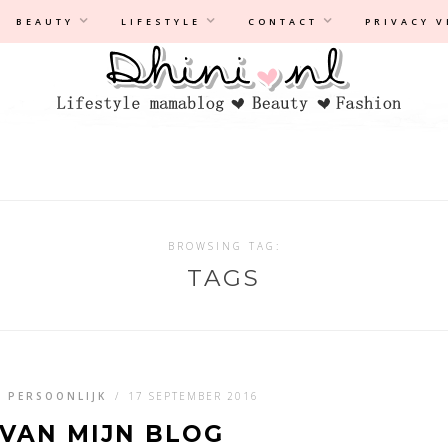
Privacyverklaring
|
Disclaimer
BEAUTY
LIFESTYLE
CONTACT
PRIVACY 
BROWSING TAG:
TAGS
,
PERSOONLIJK
/
17 SEPTEMBER 2016
VAN MIJN BLOG