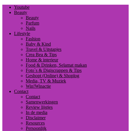
Youtube
Beauty
Beauty
Parfum
Nails
Lifestyle
Fashion
Baby & Kind
Travel & Uitstapjes
Crea Bea & Tips
Home & interieur
Food & Drinken, Selamat makan
Foto`s & Digiscrappen & Tips
Geshopt (Online) & Shoplog
Media, TV & Muziek
Win!Winactie
Contact
Contact
Samenwerkingen
Review lijstjes
In de media
Disclaimer
Resources
Persoonlijk