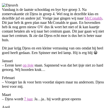
Vandaag is de laatste schooldag en bye bye groep 3. Na
zomervakantie zit Djess in groep 4. Wel nog in dezelfde klas en
dezelfde juf en andere juf. Vorige jaar gingen wij naar
McConalds
.
Dit jaar heb ik geen plan naar McConalds te gaan. En bovendien
heb ik nog geen nieuw OV dus ik weet het niet of ik kan kaartje
contant betalen als wij naar het centrum gaan. Dit jaar gaan wij niet
naar het centrum. Ik zie dat Djess echt moe is dus het is beter naar
huis.
Dit jaar krijg Djess en een kleine verrassing van ons omdat hij heel
goed heeft gedaan. Een Spinner met led lamp. Hij is erg blij 😀
Januari
– Eerste keer
op ijsje
staan. Sapnnend was dat het ijsje niet zo hard
genoeg. Wij hoorden krak…
Februari
– Vroeger las ik voor hem voordat slapen maar nu andersom. Djess
leest voor mij.
Maart
– Djess wordt
7 jaar
. Ja…ja.. hij wordt groot opeens
April