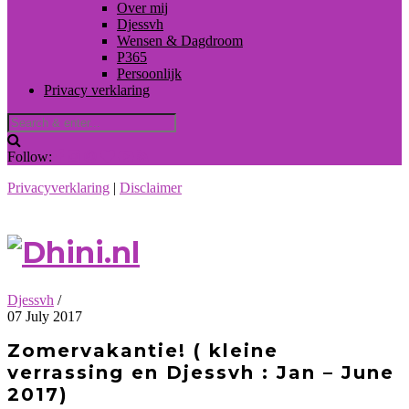
Over mij
Djessvh
Wensen & Dagdroom
P365
Persoonlijk
Privacy verklaring
Follow:
Privacyverklaring
|
Disclaimer
Djessvh
/
07 July 2017
Zomervakantie! ( kleine
verrassing en Djessvh : Jan – June
2017)