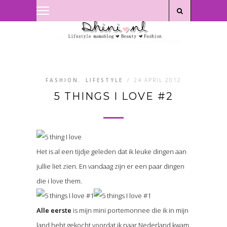
Privacyverklaring
|
Disclaimer
FASHION
,
LIFESTYLE
/
24 APRIL 2012
5 THINGS I LOVE #2
Het is al een tijdje geleden dat ik leuke dingen aan
jullie liet zien. En vandaag zijn er een paar dingen
die i love them.
Alle eerste
is mijn mini portemonnee die ik in mijn
land hebt gekocht voordat ik naar Nederland kwam.