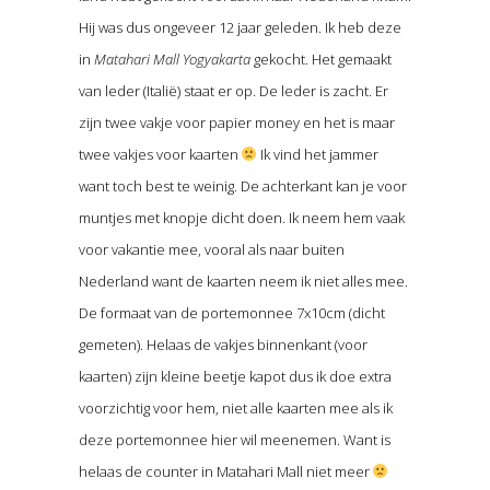
Hij was dus ongeveer 12 jaar geleden. Ik heb deze
in
Matahari Mall Yogyakarta
gekocht. Het gemaakt
van leder (Italië) staat er op. De leder is zacht. Er
zijn twee vakje voor papier money en het is maar
twee vakjes voor kaarten
Ik vind het jammer
want toch best te weinig. De achterkant kan je voor
muntjes met knopje dicht doen. Ik neem hem vaak
voor vakantie mee, vooral als naar buiten
Nederland want de kaarten neem ik niet alles mee.
De formaat van de portemonnee 7x10cm (dicht
gemeten). Helaas de vakjes binnenkant (voor
kaarten) zijn kleine beetje kapot dus ik doe extra
voorzichtig voor hem, niet alle kaarten mee als ik
deze portemonnee hier wil meenemen. Want is
helaas de counter in Matahari Mall niet meer