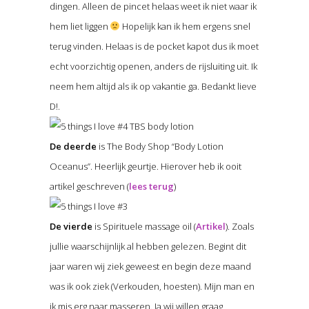
dingen. Alleen de pincet helaas weet ik niet waar ik
hem liet liggen
Hopelijk kan ik hem ergens snel
terug vinden. Helaas is de pocket kapot dus ik moet
echt voorzichtig openen, anders de rijsluiting uit. Ik
neem hem altijd als ik op vakantie ga. Bedankt lieve
D!.
De deerde
is The Body Shop “Body Lotion
Oceanus”. Heerlijk geurtje. Hierover heb ik ooit
artikel geschreven (
lees terug
)
De vierde
is Spirituele massage oil (
Artikel
). Zoals
jullie waarschijnlijk al hebben gelezen. Begint dit
jaar waren wij ziek geweest en begin deze maand
was ik ook ziek (Verkouden, hoesten). Mijn man en
ik mis erg naar masseren. Ja wij willen graag