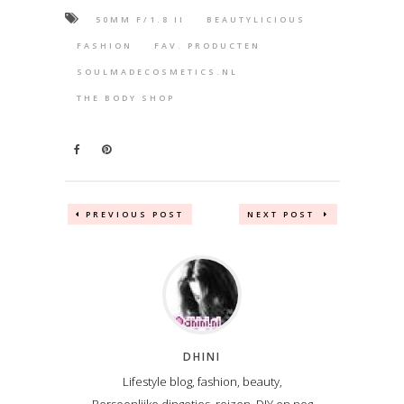
50MM F/1.8 II
BEAUTYLICIOUS
FASHION
FAV. PRODUCTEN
SOULMADECOSMETICS.NL
THE BODY SHOP
PREVIOUS POST
NEXT POST
DHINI
Lifestyle blog, fashion, beauty,
Persoonlijke dingetjes, reizen, DIY en nog