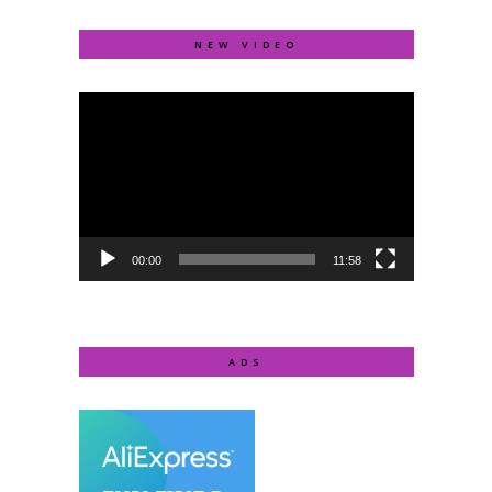
NEW VIDEO
Video
Player
00:00
11:58
ADS