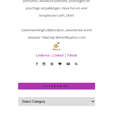
perfumes, miniature perfume, postzegels en
prachtige verpakkingen. Have fun en veel
leesplezier! Liefs, Dhini
Samenwerking/collaboration, advertentie en/of
winactie ? Mail mij! dhininl@yahoo.com
Linktree
|
Linked
|
Tiktok
CATEGORIES