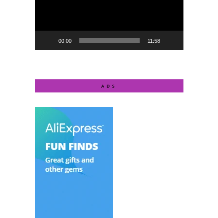
00:00
11:58
ADS