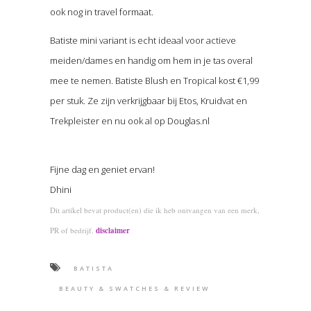
ook nog in travel formaat.
Batiste mini variant is echt ideaal voor actieve
meiden/dames en handig om hem in je tas overal
mee te nemen. Batiste Blush en Tropical kost €1,99
per stuk. Ze zijn verkrijgbaar bij Etos, Kruidvat en
Trekpleister en nu ook al op Douglas.nl
Fijne dag en geniet ervan!
Dhini
Dit artikel bevat product(en) die ik heb ontvangen van een merk,
PR of bedrijf.
disclaimer
BATISTA
BEAUTY & SWATCHES & REVIEW