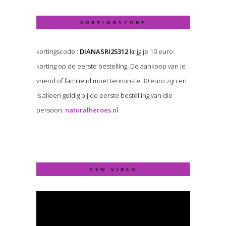
KORTINGSCODE
kortingscode :
DIANASRI25312
krijg je 10 euro
korting op de eerste bestelling. De aankoop van je
vriend of familielid moet tenminste 30 euro zijn en
is alleen geldig bij de eerste bestelling van die
persoon.
naturalheroes.nl
NEW VIDEO
Video
Player