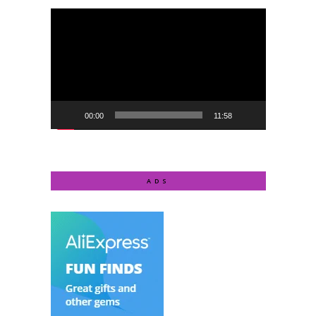
Video
Player
00:00
11:58
ADS