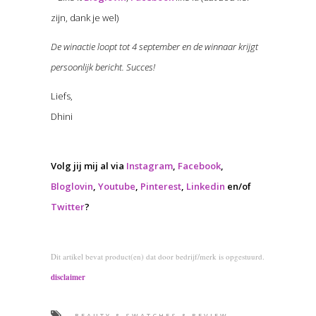
zijn, dank je wel)
De winactie loopt tot 4 september en de winnaar krijgt
persoonlijk bericht. Succes!
Liefs,
Dhini
Volg jij mij al via
Instagram
,
Facebook
,
Bloglovin
,
Youtube
,
Pinterest
,
Linkedin
en/of
Twitter
?
Dit artikel bevat product(en) dat door bedrijf/merk is opgestuurd.
disclaimer
BEAUTY & SWATCHES & REVIEW