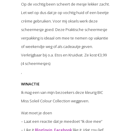
Op de vochtig been scheert de mesje lekker zacht.
Let wel op dus dat je op vochtig huid of een beetje
crème gebruiken. Voor mij oksels werk deze
scheermesje goed. Deze Praktische scheermesje
verpakking is ideaal om mee te nemen op vakantie
of weekendje weg of als cadeautje geven.
Verkrijgbaar bij o.a. Etos en Kruidvat. Ze kost €3,99
(4 scheermesjes)
,
WINACTIE
Ik mag een van mijn bezoekers deze kleurig BIC
Miss Soleil Colour Collection weggeven.
Wat moet je doen
– Laat een reactie dat je meedoet “Ik doe mee”
– Like it
Bloglovin
,
Facebook
like it. (dat zou lief