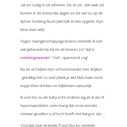
zat en rustig in-uit ademen. De vk zei…dat vaak zal
komen in de komende dagen en let wel nu op de
tijd en hoelang duurt (dat hab ik niet opgelet, myn
lieve man wel).
Tegen zwangerschapyoga lerares vertelde ik ook
wat gebeurde bij mij en de lerares zei “dat is
indalingsweeën
“. Oeh…spannend zeg!
Na de vk helpte myn schoonmoeder met strijken
..gelukkig niet zo veel (dank je wel Ma!) maar eerst
kopje thee drinken en bijkletsen natuurlijk.
Ik voel me nu de baby echt onderin lag als ik sta of
lopen/wandelen, soms bang dat onze wonder
zomaar gevallen is of toch hoeft niet bang te zijn ….
Voordat naar vk belde ff myn Ibu en vertelde