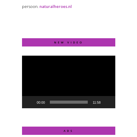
persoon.
naturalheroes.nl
NEW VIDEO
Video
Player
00:00
11:58
ADS