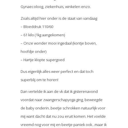
Gynaecoloog, ziekenhuis, winkelen enzo.
Zoals altijd hier onder is de staat van vandaag
– Bloeddruk 110/60
– 61 kilo (1kg aangekomen)
– Onze wonder mooi ingedaal (kontje boven,
hoofdje onder)
– Hartje klopte supergoed
Dus eigenlijk alles weer perfect en dat toch
superblij om te horen!
Dan vertelde ik aan de vk dat ik gisterenavond
voordat naar zwangerschapyoga ging, beweegde
de baby onderin..beetje schrokken natuurlijk voor
mij want dacht dat nu zou eruit komen. Het voelde
vreemd nog voor mij en beetje paniek ook…maar ik