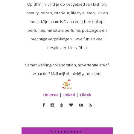
Op dhini.nl vind je op het gebied van fashion,
beauty, reizen, interieur, lifestyle, eten, DIY en
meer. Mijn naam is Diana en ik ben dol op:
perfumes, miniature perfume, postzegels en
prachtige verpakkingen. Have fun en veel
leesplezier! Liefs, Dhini
Samenwerking/collaboration, advertentie en/of
winactie ? Mail mij! dhininl@yahoo.com
Linktree
|
Linked
|
Tiktok
CATEGORIES