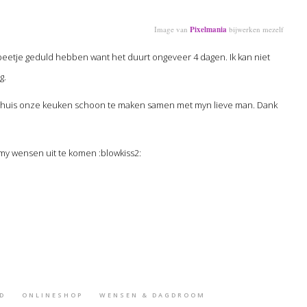
Image van
Pixelmania
bijwerken mezelf
 beetje geduld hebben want het duurt ongeveer 4 dagen. Ik kan niet
g.
j huis onze keuken schoon te maken samen met myn lieve man. Dank
my wensen uit te komen :blowkiss2:
D
ONLINESHOP
WENSEN & DAGDROOM