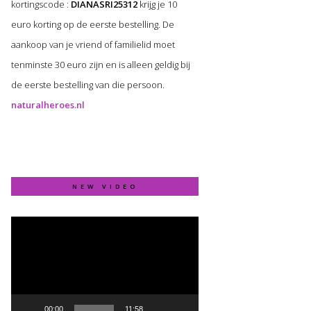
kortingscode :
DIANASRI25312
krijg je 10
euro korting op de eerste bestelling. De
aankoop van je vriend of familielid moet
tenminste 30 euro zijn en is alleen geldig bij
de eerste bestelling van die persoon.
naturalheroes.nl
NEW VIDEO
Video
Player
00:00
11:58