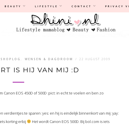
Privacyverklaring
|
Disclaimer
BEAUTY
LIFESTYLE
CONTACT
PRIVACY 
 SHOPLOG
,
WENSEN & DAGDROOM
/
22 AUGUST 2009
T IS HIJ VAN MIJ :D
 Canon EOS 450D of 500D :pict: in echt te voelen en ben zo
erdientjes te sparen :yes: en hij is eindelijk binnenkort van mij :yay:
ets korting erbij
Het wordt Canon EOS 500D. Bij bol.com is iets