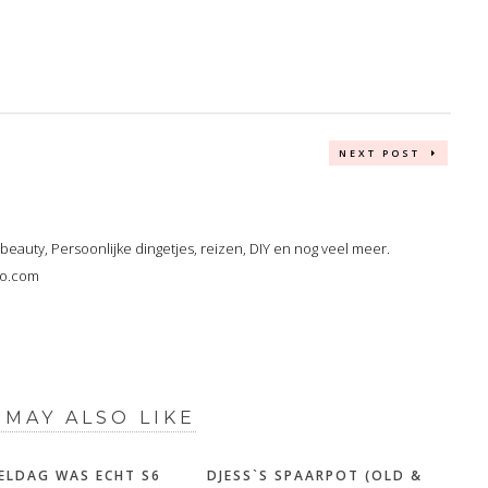
NEXT POST
, beauty, Persoonlijke dingetjes, reizen, DIY en nog veel meer.
oo.com
 MAY ALSO LIKE
ELDAG WAS ECHT S6
DJESS`S SPAARPOT (OLD &