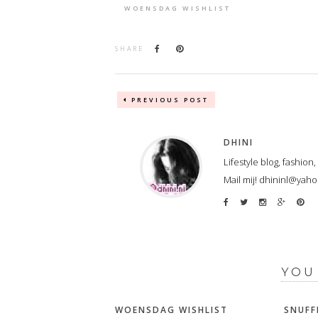
WOENSDAG WISHLIST
SHARE
PREVIOUS POST
DHINI
Lifestyle blog, fashion
Mail mij! dhininl@yah
YOU
WOENSDAG WISHLIST
SNUFF