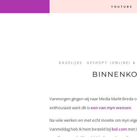
YOUTUBE
DAGELIJKS
,
GESHOPT (ONLINE) &
BINNENKOR
Vanmorgen gingen wij naar Media Markt Breda om
enthousiast want dit is
een van myn wensen
.
Na vele werken en met echt moeite om myn eigen v
Vanmiddag heb Ik hem besteld bij
bol.com
met i