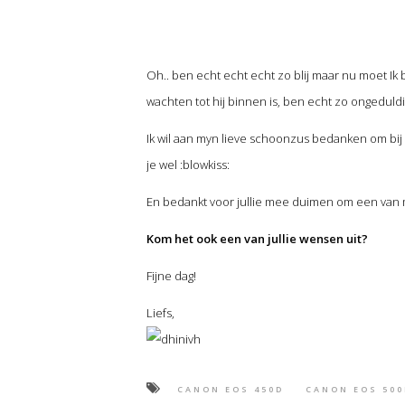
Oh.. ben echt echt echt zo blij maar nu moet Ik
wachten tot hij binnen is, ben echt zo ongeduldi
Ik wil aan myn lieve schoonzus bedanken om bi
je wel :blowkiss:
En bedankt voor jullie mee duimen om een van 
Kom het ook een van jullie wensen uit?
Fijne dag!
Liefs,
CANON EOS 450D
CANON EOS 500